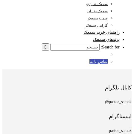
سمعک شارژی
سمعک ضد آب
قیمت سمعک
گارانتی سمعک
راهنمای خرید سمعک
برندهای سمعک
Search for:
تماس با ما
کانال تلگرام
pastor_samak@
اینستاگرام
pastor_samak