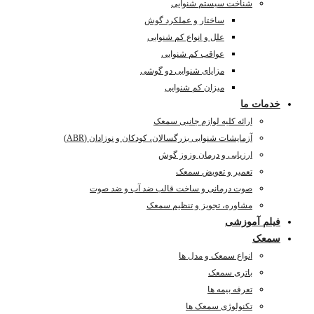
شناخت سیستم شنوایی
ساختار و عملکرد گوش
علل و انواع کم شنوایی
عواقب کم شنوایی
مزایای شنوایی دو گوشی
میزان کم شنوایی
خدمات ما
ارائه کلیه لوازم جانبی سمعک
آزمایشات شنوایی بزرگسالان، کودکان و نوزادان (ABR)
ارزیابی و درمان وزوز گوش
تعمیر و تعویض سمعک
صوت درمانی و ساخت قالب ضد آب و ضد صوت
مشاوره، تجویز و تنظیم سمعک
فیلم آموزشی
سمعک
انواع سمعک و مدل ها
باتری سمعک
تعرفه بیمه ها
تکنولوژی سمعک ها