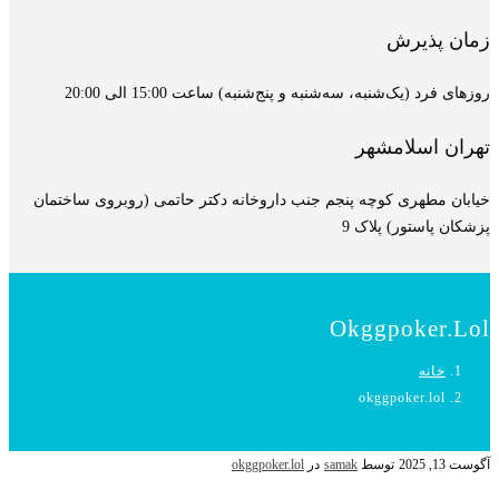
زمان پذیرش
روزهای فرد (یک‌شنبه، سه‌شنبه و پنج‌شنبه) ساعت 15:00 الی 20:00
تهران اسلامشهر
خیابان مطهری کوچه پنجم جنب داروخانه دکتر حاتمی (روبروی ساختمان
پزشکان پاستور) پلاک 9
Okggpoker.lol
خانه
okggpoker.lol
آگوست 13, 2025
توسط
samak
در
okggpoker.lol