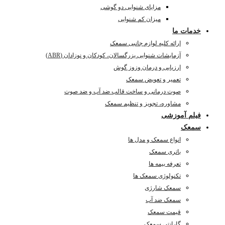
مزایای شنوایی دو گوشی
میزان کم شنوایی
خدمات ما
ارائه کلیه لوازم جانبی سمعک
آزمایشات شنوایی بزرگسالان، کودکان و نوزادان (ABR)
ارزیابی و درمان وزوز گوش
تعمیر و تعویض سمعک
صوت درمانی و ساخت قالب ضد آب و ضد صوت
مشاوره، تجویز و تنظیم سمعک
فیلم آموزشی
سمعک
انواع سمعک و مدل ها
باتری سمعک
تعرفه بیمه ها
تکنولوژی سمعک ها
سمعک شارژی
سمعک ضد آب
قیمت سمعک
گارانتی سمعک