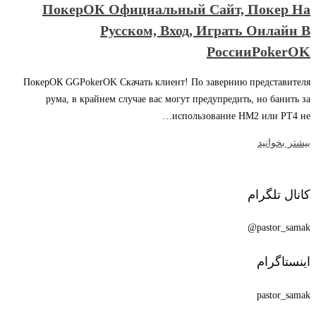
ПокерОК Официальный Сайт, Покер На
Русском, Вход, Играть Онлайн В
РоссииPokerOK
ПокерОК GGPokerOK Скачать клиент! По завернию представителя
рума, в крайнем случае вас могут предупредить, но банить за
использование HM2 или PT4 не…
بیشتر بخوانید
کانال تلگرام
pastor_samak@
اینستاگرام
pastor_samak