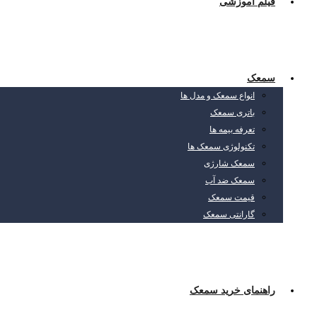
فیلم آموزشی
سمعک
انواع سمعک و مدل ها
باتری سمعک
تعرفه بیمه ها
تکنولوژی سمعک ها
سمعک شارژی
سمعک ضد آب
قیمت سمعک
گارانتی سمعک
راهنمای خرید سمعک