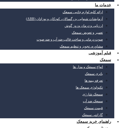
خدمات ما
ارائه کلیه لوازم جانبی سمعک
آزمایشات شنوایی بزرگسالان، کودکان و نوزادان (ABR)
ارزیابی و درمان وزوز گوش
تعمیر و تعویض سمعک
صوت درمانی و ساخت قالب ضد آب و ضد صوت
مشاوره، تجویز و تنظیم سمعک
فیلم آموزشی
سمعک
انواع سمعک و مدل ها
باتری سمعک
تعرفه بیمه ها
تکنولوژی سمعک ها
سمعک شارژی
سمعک ضد آب
قیمت سمعک
گارانتی سمعک
راهنمای خرید سمعک