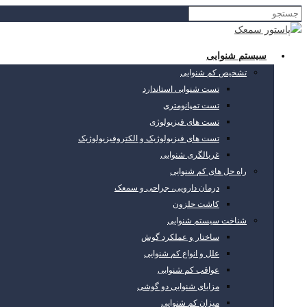
سیستم شنوایی
تشخیص کم شنوایی
تست شنوایی استاندارد
تست تمپانومتری
تست های فیزیولوژی
تست های فیزیولوژیک و الکتروفیزیولوژیک
غربالگری شنوایی
راه حل های کم شنوایی
درمان دارویی، جراحی و سمعک
کاشت حلزون
شناخت سیستم شنوایی
ساختار و عملکرد گوش
علل و انواع کم شنوایی
عواقب کم شنوایی
مزایای شنوایی دو گوشی
میزان کم شنوایی