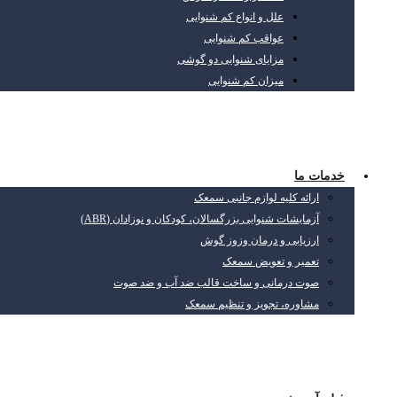
علل و انواع کم شنوایی
عواقب کم شنوایی
مزایای شنوایی دو گوشی
میزان کم شنوایی
خدمات ما
ارائه کلیه لوازم جانبی سمعک
آزمایشات شنوایی بزرگسالان، کودکان و نوزادان (ABR)
ارزیابی و درمان وزوز گوش
تعمیر و تعویض سمعک
صوت درمانی و ساخت قالب ضد آب و ضد صوت
مشاوره، تجویز و تنظیم سمعک