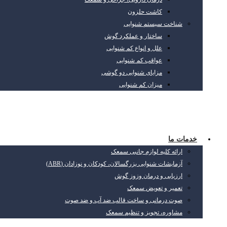
کاشت حلزون
شناخت سیستم شنوایی
ساختار و عملکرد گوش
علل و انواع کم شنوایی
عواقب کم شنوایی
مزایای شنوایی دو گوشی
میزان کم شنوایی
خدمات ما
ارائه کلیه لوازم جانبی سمعک
آزمایشات شنوایی بزرگسالان، کودکان و نوزادان (ABR)
ارزیابی و درمان وزوز گوش
تعمیر و تعویض سمعک
صوت درمانی و ساخت قالب ضد آب و ضد صوت
مشاوره، تجویز و تنظیم سمعک