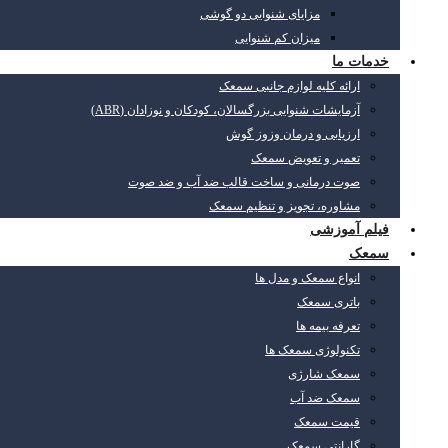
مزایای شنوایی دو گوشی
میزان کم شنوایی
خدمات ما
ارائه کلیه لوازم جانبی سمعک
آزمایشات شنوایی بزرگسالان، کودکان و نوزادان (ABR)
ارزیابی و درمان وزوز گوش
تعمیر و تعویض سمعک
صوت درمانی و ساخت قالب ضد آب و ضد صوت
مشاوره، تجویز و تنظیم سمعک
فیلم آموزشی
سمعک
انواع سمعک و مدل ها
باتری سمعک
تعرفه بیمه ها
تکنولوژی سمعک ها
سمعک شارژی
سمعک ضد آب
قیمت سمعک
گارانتی سمعک