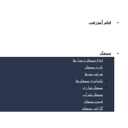
فیلم آموزشی
سمعک
انواع سمعک و مدل ها
باتری سمعک
تعرفه بیمه ها
تکنولوژی سمعک ها
سمعک شارژی
سمعک ضد آب
قیمت سمعک
گارانتی سمعک