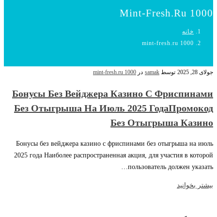
Mint-Fresh.ru 1000
خانه
mint-fresh.ru 1000
جولای 28, 2025
توسط
samak
در
mint-fresh.ru 1000
Бонусы Без Вейджера Казино С Фриспинами
Без Отыгрыша На Июль 2025 ГодаПромокод
Без Отыгрыша Казино
Бонусы без вейджера казино с фриспинами без отыгрыша на июль
2025 года Наиболее распространенная акция, для участия в которой
пользователь должен указать…
بیشتر بخوانید