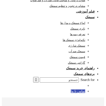
صوت درمانی و ساخت قالب ضد آب و ضد صوت
مشاوره، تجویز و تنظیم سمعک
فیلم آموزشی
سمعک
انواع سمعک و مدل ها
باتری سمعک
تعرفه بیمه ها
تکنولوژی سمعک ها
سمعک شارژی
سمعک ضد آب
قیمت سمعک
گارانتی سمعک
راهنمای خرید سمعک
برندهای سمعک
Search for:
تماس با ما