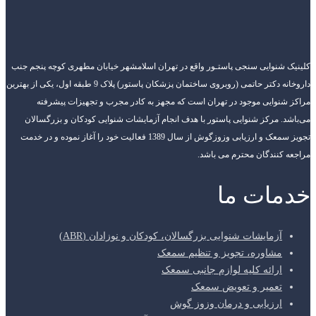
کلینیک شنوایی سنجی پاستـور واقع در تهران اسلامشهر خیابان مطهری کوچه پنجم جنب
داروخانه دکتر حاتمی (روبروی ساختمان پزشکان پاستور) پلاک 9 طبقه اول، یکی از بهترین
مراکز شنوایی موجود در تهران است که مجهز به کادر مجرب و تجهیزات پیشرفته
می‌باشد. مرکز شنوایی پاستور با هدف انجام آزمایشات شنوایی کودکان و بزرگسالان
تجویز سمعک و ارزیابی وزوزگوش از سال 1389 فعالیت خود را آغاز نموده و در خدمت
مراجعه کنندگان محترم می باشد.
خدمات ما
آزمایشات شنوایی بزرگسالان، کودکان و نوزادان (ABR)
مشاوره، تجویز و تنظیم سمعک
ارائه کلیه لوازم جانبی سمعک
تعمیر و تعویض سمعک
ارزیابی و درمان وزوز گوش