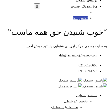
برندهای سمعک
Search for:
تماس با ما
“خوب شنیدن حق همه ماست”
به سایت رسمی مرکز ارزیابی شنوایی پاستور خوش آمدید.
dehghan.audio@yahoo.com
02156128665
09196714723
سیستم شنوایی
تشخیص کم شنوایی
تست شنوایی استاندارد