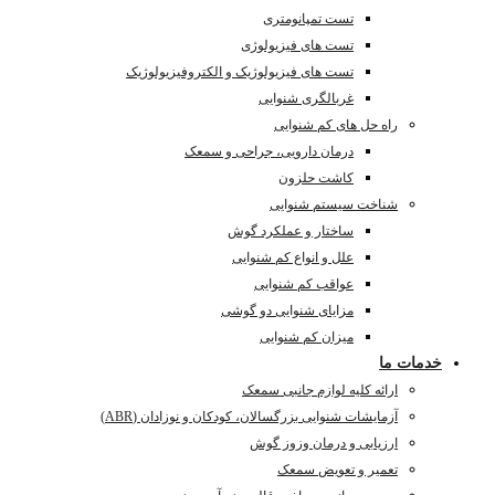
تست تمپانومتری
تست های فیزیولوژی
تست های فیزیولوژیک و الکتروفیزیولوژیک
غربالگری شنوایی
راه حل های کم شنوایی
درمان دارویی، جراحی و سمعک
کاشت حلزون
شناخت سیستم شنوایی
ساختار و عملکرد گوش
علل و انواع کم شنوایی
عواقب کم شنوایی
مزایای شنوایی دو گوشی
میزان کم شنوایی
خدمات ما
ارائه کلیه لوازم جانبی سمعک
آزمایشات شنوایی بزرگسالان، کودکان و نوزادان (ABR)
ارزیابی و درمان وزوز گوش
تعمیر و تعویض سمعک