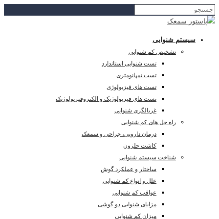
سیستم شنوایی
تشخیص کم شنوایی
تست شنوایی استاندارد
تست تمپانومتری
تست های فیزیولوژی
تست های فیزیولوژیک و الکتروفیزیولوژیک
غربالگری شنوایی
راه حل های کم شنوایی
درمان دارویی، جراحی و سمعک
کاشت حلزون
شناخت سیستم شنوایی
ساختار و عملکرد گوش
علل و انواع کم شنوایی
عواقب کم شنوایی
مزایای شنوایی دو گوشی
میزان کم شنوایی