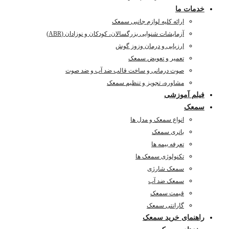
خدمات ما
ارائه کلیه لوازم جانبی سمعک
آزمایشات شنوایی بزرگسالان، کودکان و نوزادان (ABR)
ارزیابی و درمان وزوز گوش
تعمیر و تعویض سمعک
صوت درمانی و ساخت قالب ضد آب و ضد صوت
مشاوره، تجویز و تنظیم سمعک
فیلم آموزشی
سمعک
انواع سمعک و مدل ها
باتری سمعک
تعرفه بیمه ها
تکنولوژی سمعک ها
سمعک شارژی
سمعک ضد آب
قیمت سمعک
گارانتی سمعک
راهنمای خرید سمعک