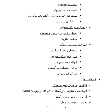
تست تمپانومتری
تست های فیزیولوژی
تست های فیزیولوژیک و الکتروفیزیولوژیک
غربالگری شنوایی
راه حل های کم شنوایی
درمان دارویی، جراحی و سمعک
کاشت حلزون
شناخت سیستم شنوایی
ساختار و عملکرد گوش
علل و انواع کم شنوایی
عواقب کم شنوایی
مزایای شنوایی دو گوشی
میزان کم شنوایی
خدمات ما
ارائه کلیه لوازم جانبی سمعک
آزمایشات شنوایی بزرگسالان، کودکان و نوزادان (ABR)
ارزیابی و درمان وزوز گوش
تعمیر و تعویض سمعک