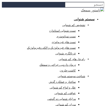
سیستم شنوایی
تشخیص کم شنوایی
تست شنوایی استاندارد
تست تمپانومتری
تست های فیزیولوژی
تست های فیزیولوژیک و الکتروفیزیولوژیک
غربالگری شنوایی
راه حل های کم شنوایی
درمان دارویی، جراحی و سمعک
کاشت حلزون
شناخت سیستم شنوایی
ساختار و عملکرد گوش
علل و انواع کم شنوایی
عواقب کم شنوایی
مزایای شنوایی دو گوشی
میزان کم شنوایی