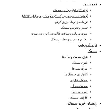
خدمات ما
ارائه کلیه لوازم جانبی سمعک
آزمایشات شنوایی بزرگسالان، کودکان و نوزادان (ABR)
ارزیابی و درمان وزوز گوش
تعمیر و تعویض سمعک
صوت درمانی و ساخت قالب ضد آب و ضد صوت
مشاوره، تجویز و تنظیم سمعک
فیلم آموزشی
سمعک
انواع سمعک و مدل ها
باتری سمعک
تعرفه بیمه ها
تکنولوژی سمعک ها
سمعک شارژی
سمعک ضد آب
قیمت سمعک
گارانتی سمعک
راهنمای خرید سمعک