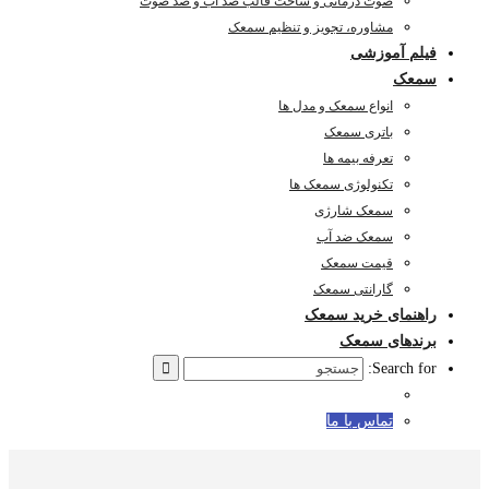
صوت درمانی و ساخت قالب ضد آب و ضد صوت
مشاوره، تجویز و تنظیم سمعک
فیلم آموزشی
سمعک
انواع سمعک و مدل ها
باتری سمعک
تعرفه بیمه ها
تکنولوژی سمعک ها
سمعک شارژی
سمعک ضد آب
قیمت سمعک
گارانتی سمعک
راهنمای خرید سمعک
برندهای سمعک
Search for:
تماس با ما