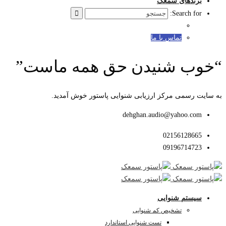
برندهای سمعک
Search for:
تماس با ما
“خوب شنیدن حق همه ماست”
به سایت رسمی مرکز ارزیابی شنوایی پاستور خوش آمدید.
dehghan.audio@yahoo.com
02156128665
09196714723
سیستم شنوایی
تشخیص کم شنوایی
تست شنوایی استاندارد