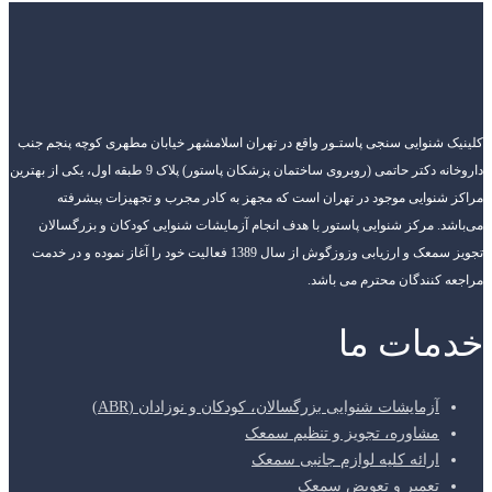
کلینیک شنوایی سنجی پاستـور واقع در تهران اسلامشهر خیابان مطهری کوچه پنجم جنب
داروخانه دکتر حاتمی (روبروی ساختمان پزشکان پاستور) پلاک 9 طبقه اول، یکی از بهترین
مراکز شنوایی موجود در تهران است که مجهز به کادر مجرب و تجهیزات پیشرفته
می‌باشد. مرکز شنوایی پاستور با هدف انجام آزمایشات شنوایی کودکان و بزرگسالان
تجویز سمعک و ارزیابی وزوزگوش از سال 1389 فعالیت خود را آغاز نموده و در خدمت
مراجعه کنندگان محترم می باشد.
خدمات ما
آزمایشات شنوایی بزرگسالان، کودکان و نوزادان (ABR)
مشاوره، تجویز و تنظیم سمعک
ارائه کلیه لوازم جانبی سمعک
تعمیر و تعویض سمعک