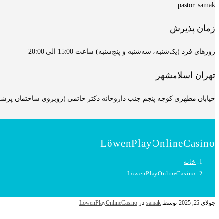
pastor_samak
زمان پذیرش
روزهای فرد (یک‌شنبه، سه‌شنبه و پنج‌شنبه) ساعت 15:00 الی 20:00
تهران اسلامشهر
خیابان مطهری کوچه پنجم جنب داروخانه دکتر حاتمی (روبروی ساختمان پزشکان
LöwenPlayOnlineCasino
خانه
LöwenPlayOnlineCasino
جولای 26, 2025
توسط
samak
در
LöwenPlayOnlineCasino