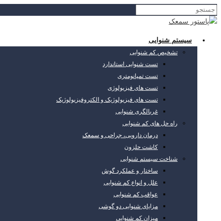
سیستم شنوایی
تشخیص کم شنوایی
تست شنوایی استاندارد
تست تمپانومتری
تست های فیزیولوژی
تست های فیزیولوژیک و الکتروفیزیولوژیک
غربالگری شنوایی
راه حل های کم شنوایی
درمان دارویی، جراحی و سمعک
کاشت حلزون
شناخت سیستم شنوایی
ساختار و عملکرد گوش
علل و انواع کم شنوایی
عواقب کم شنوایی
مزایای شنوایی دو گوشی
میزان کم شنوایی