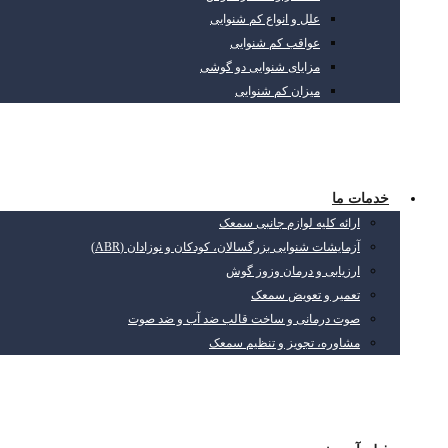
علل و انواع کم شنوایی
عواقب کم شنوایی
مزایای شنوایی دو گوشی
میزان کم شنوایی
خدمات ما
ارائه کلیه لوازم جانبی سمعک
آزمایشات شنوایی بزرگسالان، کودکان و نوزادان (ABR)
ارزیابی و درمان وزوز گوش
تعمیر و تعویض سمعک
صوت درمانی و ساخت قالب ضد آب و ضد صوت
مشاوره، تجویز و تنظیم سمعک