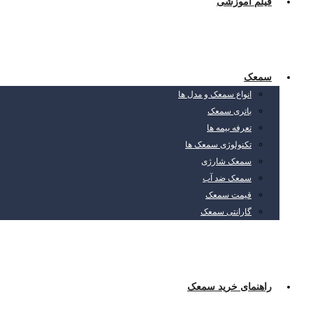
فیلم آموزشی
سمعک
انواع سمعک و مدل ها
باتری سمعک
تعرفه بیمه ها
تکنولوژی سمعک ها
سمعک شارژی
سمعک ضد آب
قیمت سمعک
گارانتی سمعک
راهنمای خرید سمعک