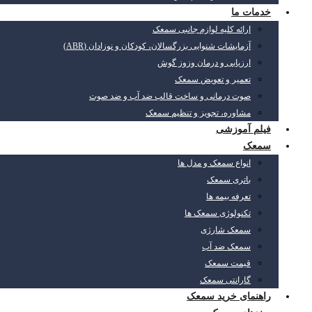
خدمات ما
ارائه کلیه لوازم جانبی سمعک
آزمایشات شنوایی بزرگسالان، کودکان و نوزادان (ABR)
ارزیابی و درمان وزوز گوش
تعمیر و تعویض سمعک
صوت درمانی و ساخت قالب ضد آب و ضد صوت
مشاوره، تجویز و تنظیم سمعک
فیلم آموزشی
سمعک
انواع سمعک و مدل ها
باتری سمعک
تعرفه بیمه ها
تکنولوژی سمعک ها
سمعک شارژی
سمعک ضد آب
قیمت سمعک
گارانتی سمعک
راهنمای خرید سمعک