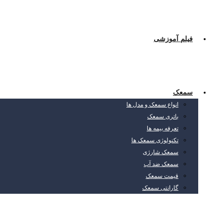
فیلم آموزشی
سمعک
انواع سمعک و مدل ها
باتری سمعک
تعرفه بیمه ها
تکنولوژی سمعک ها
سمعک شارژی
سمعک ضد آب
قیمت سمعک
گارانتی سمعک