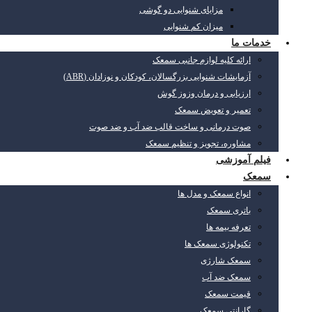
مزایای شنوایی دو گوشی
میزان کم شنوایی
خدمات ما
ارائه کلیه لوازم جانبی سمعک
آزمایشات شنوایی بزرگسالان، کودکان و نوزادان (ABR)
ارزیابی و درمان وزوز گوش
تعمیر و تعویض سمعک
صوت درمانی و ساخت قالب ضد آب و ضد صوت
مشاوره، تجویز و تنظیم سمعک
فیلم آموزشی
سمعک
انواع سمعک و مدل ها
باتری سمعک
تعرفه بیمه ها
تکنولوژی سمعک ها
سمعک شارژی
سمعک ضد آب
قیمت سمعک
گارانتی سمعک