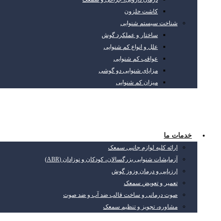
کاشت حلزون
شناخت سیستم شنوایی
ساختار و عملکرد گوش
علل و انواع کم شنوایی
عواقب کم شنوایی
مزایای شنوایی دو گوشی
میزان کم شنوایی
خدمات ما
ارائه کلیه لوازم جانبی سمعک
آزمایشات شنوایی بزرگسالان، کودکان و نوزادان (ABR)
ارزیابی و درمان وزوز گوش
تعمیر و تعویض سمعک
صوت درمانی و ساخت قالب ضد آب و ضد صوت
مشاوره، تجویز و تنظیم سمعک