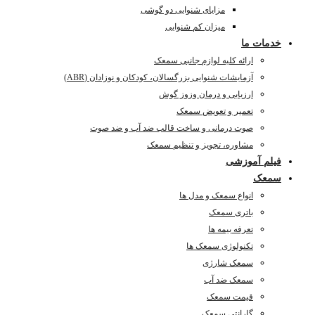
مزایای شنوایی دو گوشی
میزان کم شنوایی
خدمات ما
ارائه کلیه لوازم جانبی سمعک
آزمایشات شنوایی بزرگسالان، کودکان و نوزادان (ABR)
ارزیابی و درمان وزوز گوش
تعمیر و تعویض سمعک
صوت درمانی و ساخت قالب ضد آب و ضد صوت
مشاوره، تجویز و تنظیم سمعک
فیلم آموزشی
سمعک
انواع سمعک و مدل ها
باتری سمعک
تعرفه بیمه ها
تکنولوژی سمعک ها
سمعک شارژی
سمعک ضد آب
قیمت سمعک
گارانتی سمعک