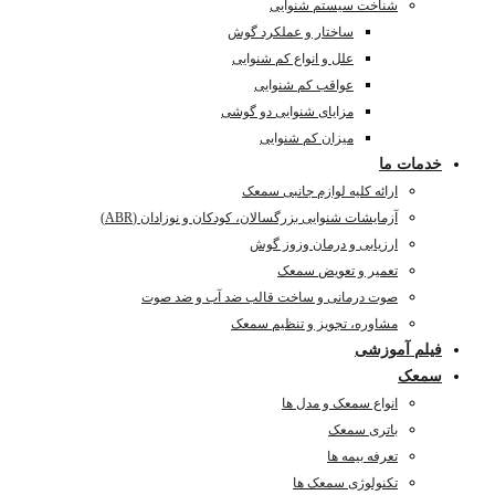
شناخت سیستم شنوایی
ساختار و عملکرد گوش
علل و انواع کم شنوایی
عواقب کم شنوایی
مزایای شنوایی دو گوشی
میزان کم شنوایی
خدمات ما
ارائه کلیه لوازم جانبی سمعک
آزمایشات شنوایی بزرگسالان، کودکان و نوزادان (ABR)
ارزیابی و درمان وزوز گوش
تعمیر و تعویض سمعک
صوت درمانی و ساخت قالب ضد آب و ضد صوت
مشاوره، تجویز و تنظیم سمعک
فیلم آموزشی
سمعک
انواع سمعک و مدل ها
باتری سمعک
تعرفه بیمه ها
تکنولوژی سمعک ها