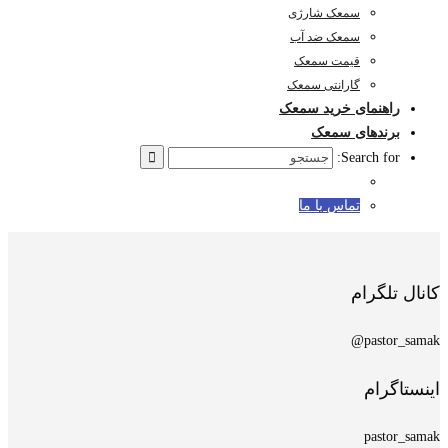
سمعک شارژی
سمعک ضد آب
قیمت سمعک
گارانتی سمعک
راهنمای خرید سمعک
برندهای سمعک
Search for:
تماس با ما
کانال تلگرام
pastor_samak@
اینستاگرام
pastor_samak