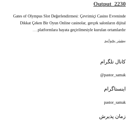
Output_2230
Gates of Olympus Slot Değerlendirmesi: Çevrimiçi Casino Evreninde
Dikkat Çeken Bir Oyun Online casinolar, gerçek salonların dijital
platformlara hayata geçirilmesiyle kurulan ortamlardır.…
بیشتر بخوانید
کانال تلگرام
pastor_samak@
اینستاگرام
pastor_samak
زمان پذیرش