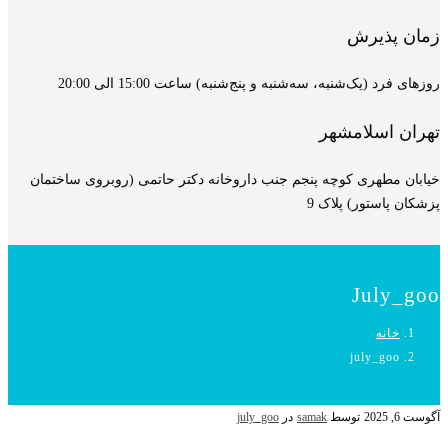
زمان پذیرش
روزهای فرد (یک‌شنبه، سه‌شنبه و پنج‌شنبه) ساعت 15:00 الی 20:00
تهران اسلامشهر
خیابان مطهری کوچه پنجم جنب داروخانه دکتر حاتمی (روبروی ساختمان
پزشکان پاستور) پلاک 9
July_goo
خانه
july_goo
آگوست 6, 2025
توسط
samak
در
july_goo