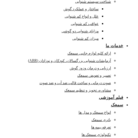
شناخت سیستم شنوایی
ساختار و عملکرد گوش
علل و انواع کم شنوایی
عواقب کم شنوایی
مزایای شنوایی دو گوشی
میزان کم شنوایی
خدمات ما
ارائه کلیه لوازم جانبی سمعک
آزمایشات شنوایی بزرگسالان، کودکان و نوزادان (ABR)
ارزیابی و درمان وزوز گوش
تعمیر و تعویض سمعک
صوت درمانی و ساخت قالب ضد آب و ضد صوت
مشاوره، تجویز و تنظیم سمعک
فیلم آموزشی
سمعک
انواع سمعک و مدل ها
باتری سمعک
تعرفه بیمه ها
تکنولوژی سمعک ها