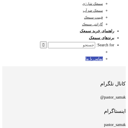
سمعک شارژی
سمعک ضد آب
قیمت سمعک
گارانتی سمعک
راهنمای خرید سمعک
برندهای سمعک
Search for:
تماس با ما
کانال تلگرام
pastor_samak@
اینستاگرام
pastor_samak