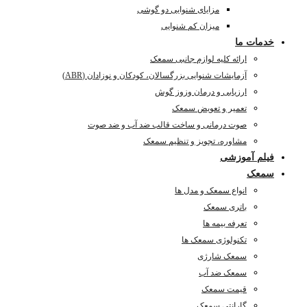
مزایای شنوایی دو گوشی
میزان کم شنوایی
خدمات ما
ارائه کلیه لوازم جانبی سمعک
آزمایشات شنوایی بزرگسالان، کودکان و نوزادان (ABR)
ارزیابی و درمان وزوز گوش
تعمیر و تعویض سمعک
صوت درمانی و ساخت قالب ضد آب و ضد صوت
مشاوره، تجویز و تنظیم سمعک
فیلم آموزشی
سمعک
انواع سمعک و مدل ها
باتری سمعک
تعرفه بیمه ها
تکنولوژی سمعک ها
سمعک شارژی
سمعک ضد آب
قیمت سمعک
گارانتی سمعک