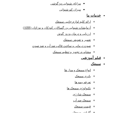
مزایای شنوایی دو گوشی
میزان کم شنوایی
خدمات ما
ارائه کلیه لوازم جانبی سمعک
آزمایشات شنوایی بزرگسالان، کودکان و نوزادان (ABR)
ارزیابی و درمان وزوز گوش
تعمیر و تعویض سمعک
صوت درمانی و ساخت قالب ضد آب و ضد صوت
مشاوره، تجویز و تنظیم سمعک
فیلم آموزشی
سمعک
انواع سمعک و مدل ها
باتری سمعک
تعرفه بیمه ها
تکنولوژی سمعک ها
سمعک شارژی
سمعک ضد آب
قیمت سمعک
گارانتی سمعک