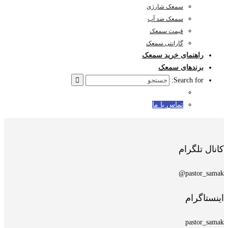
سمعک شارژی
سمعک ضد آب
قیمت سمعک
گارانتی سمعک
راهنمای خرید سمعک
برندهای سمعک
Search for:
تماس با ما
کانال تلگرام
pastor_samak@
اینستاگرام
pastor_samak