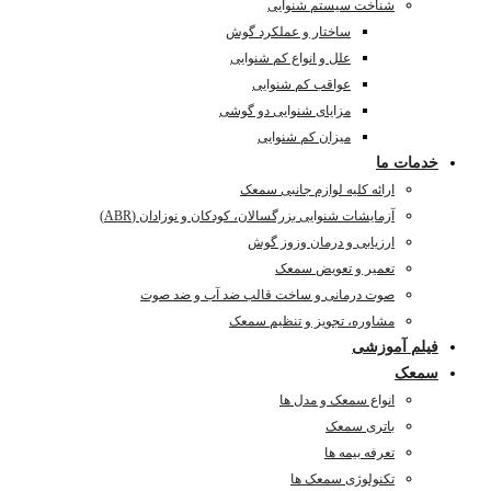
شناخت سیستم شنوایی
ساختار و عملکرد گوش
علل و انواع کم شنوایی
عواقب کم شنوایی
مزایای شنوایی دو گوشی
میزان کم شنوایی
خدمات ما
ارائه کلیه لوازم جانبی سمعک
آزمایشات شنوایی بزرگسالان، کودکان و نوزادان (ABR)
ارزیابی و درمان وزوز گوش
تعمیر و تعویض سمعک
صوت درمانی و ساخت قالب ضد آب و ضد صوت
مشاوره، تجویز و تنظیم سمعک
فیلم آموزشی
سمعک
انواع سمعک و مدل ها
باتری سمعک
تعرفه بیمه ها
تکنولوژی سمعک ها