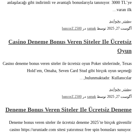
anlaşılacağı gibi indirimli ve avantajlı bonuslarıyla tanınıyor. 3000 TL’ye
varan ilk…
بیشتر بخوانید
آگوست 27, 2025
توسط
samak
در
bancorZ 2500
Casino Deneme Bonus Veren Siteler Ile Ücretsiz
Oyun
Casino deneme bonus veren siteler ile ücretsiz oyun Poker sitelerinde, Texas
Hold’em, Omaha, Seven Card Stud gibi birçok oyun seçeneği
bulunmaktadır. Kullanıcılar,…
بیشتر بخوانید
آگوست 27, 2025
توسط
samak
در
bancorZ 2500
Deneme Bonus Veren Siteler Ile Ücretsiz Deneme
Deneme bonus veren siteler ile ücretsiz deneme 2025’te birçok güvenilir
casino https://uruniade.com sitesi yatırımsız free spin bonusları sunuyor.