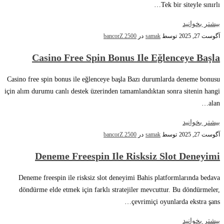
Tek bir siteyle sınırlı…
بیشتر بخوانید
آگوست 27, 2025
توسط
samak
در
bancorZ 2500
Casino Free Spin Bonus Ile Eğlenceye Başla
Casino free spin bonus ile eğlenceye başla Bazı durumlarda deneme bonusu
için alım durumu canlı destek üzerinden tamamlandıktan sonra sitenin hangi
alan…
بیشتر بخوانید
آگوست 27, 2025
توسط
samak
در
bancorZ 2500
Deneme Freespin Ile Risksiz Slot Deneyimi
Deneme freespin ile risksiz slot deneyimi Bahis platformlarında bedava
döndürme elde etmek için farklı stratejiler mevcuttur. Bu döndürmeler,
çevrimiçi oyunlarda ekstra şans…
بیشتر بخوانید