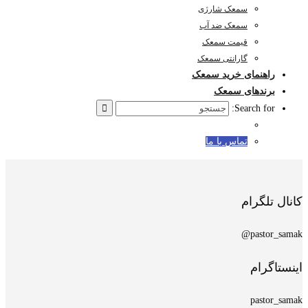
سمعک شارژی
سمعک ضد آب
قیمت سمعک
گارانتی سمعک
راهنمای خرید سمعک
برندهای سمعک
Search for:
تماس با ما
کانال تلگرام
pastor_samak@
اینستاگرام
pastor_samak