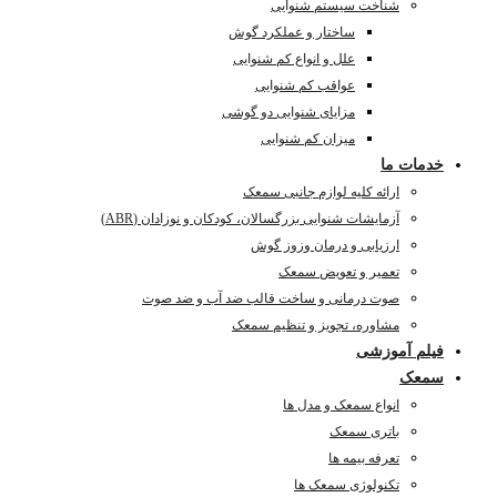
شناخت سیستم شنوایی
ساختار و عملکرد گوش
علل و انواع کم شنوایی
عواقب کم شنوایی
مزایای شنوایی دو گوشی
میزان کم شنوایی
خدمات ما
ارائه کلیه لوازم جانبی سمعک
آزمایشات شنوایی بزرگسالان، کودکان و نوزادان (ABR)
ارزیابی و درمان وزوز گوش
تعمیر و تعویض سمعک
صوت درمانی و ساخت قالب ضد آب و ضد صوت
مشاوره، تجویز و تنظیم سمعک
فیلم آموزشی
سمعک
انواع سمعک و مدل ها
باتری سمعک
تعرفه بیمه ها
تکنولوژی سمعک ها