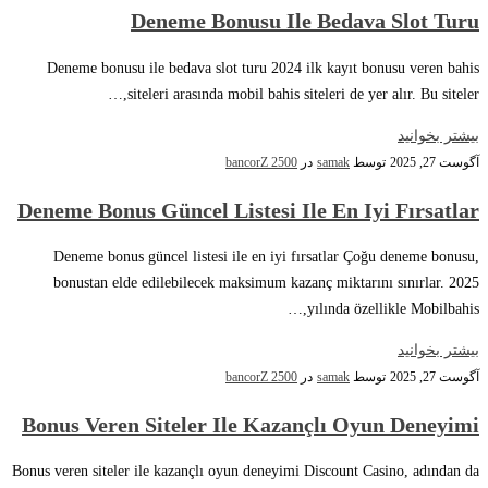
Deneme Bonusu Ile Bedava Slot Turu
Deneme bonusu ile bedava slot turu 2024 ilk kayıt bonusu veren bahis
siteleri arasında mobil bahis siteleri de yer alır. Bu siteler,…
بیشتر بخوانید
آگوست 27, 2025
توسط
samak
در
bancorZ 2500
Deneme Bonus Güncel Listesi Ile En Iyi Fırsatlar
Deneme bonus güncel listesi ile en iyi fırsatlar Çoğu deneme bonusu,
bonustan elde edilebilecek maksimum kazanç miktarını sınırlar. 2025
yılında özellikle Mobilbahis,…
بیشتر بخوانید
آگوست 27, 2025
توسط
samak
در
bancorZ 2500
Bonus Veren Siteler Ile Kazançlı Oyun Deneyimi
Bonus veren siteler ile kazançlı oyun deneyimi Discount Casino, adından da