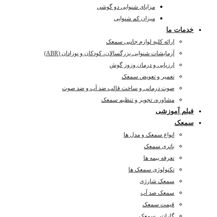
مزایای شنوایی دو گوشی
میزان کم شنوایی
خدمات ما
ارائه کلیه لوازم جانبی سمعک
آزمایشات شنوایی بزرگسالان، کودکان و نوزادان (ABR)
ارزیابی و درمان وزوز گوش
تعمیر و تعویض سمعک
صوت درمانی و ساخت قالب ضد آب و ضد صوت
مشاوره، تجویز و تنظیم سمعک
فیلم آموزشی
سمعک
انواع سمعک و مدل ها
باتری سمعک
تعرفه بیمه ها
تکنولوژی سمعک ها
سمعک شارژی
سمعک ضد آب
قیمت سمعک
گارانتی سمعک