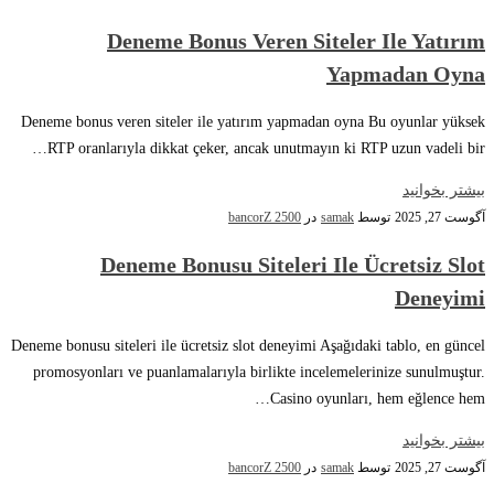
Deneme Bonus Veren Siteler Ile Yatırım
Yapmadan Oyna
Deneme bonus veren siteler ile yatırım yapmadan oyna Bu oyunlar yüksek
RTP oranlarıyla dikkat çeker, ancak unutmayın ki RTP uzun vadeli bir…
بیشتر بخوانید
آگوست 27, 2025
توسط
samak
در
bancorZ 2500
Deneme Bonusu Siteleri Ile Ücretsiz Slot
Deneyimi
Deneme bonusu siteleri ile ücretsiz slot deneyimi Aşağıdaki tablo, en güncel
promosyonları ve puanlamalarıyla birlikte incelemelerinize sunulmuştur.
Casino oyunları, hem eğlence hem…
بیشتر بخوانید
آگوست 27, 2025
توسط
samak
در
bancorZ 2500