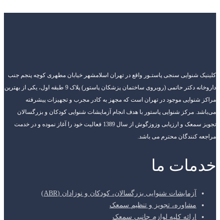
کلینیک شنوایی سنجی پاستـور واقع در تهران اسلامشهر خیابان مطهری کوچه پنجم جنب
داروخانه دکتر حاتمی (روبروی ساختمان پزشکان پاستور) پلاک 9 طبقه اول، یکی از بهترین
مراکز شنوایی موجود در تهران است که مجهز به کادر مجرب و تجهیزات پیشرفته
می‌باشد. مرکز شنوایی پاستور با هدف انجام آزمایشات شنوایی کودکان و بزرگسالان
تجویز سمعک و ارزیابی وزوزگوش از سال 1389 فعالیت خود را آغاز نموده و در خدمت
مراجعه کنندگان محترم می باشد.
خدمات ما
آزمایشات شنوایی بزرگسالان، کودکان و نوزادان (ABR)
مشاوره، تجویز و تنظیم سمعک
ارائه کلیه لوازم جانبی سمعک