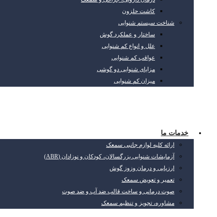
کاشت حلزون
شناخت سیستم شنوایی
ساختار و عملکرد گوش
علل و انواع کم شنوایی
عواقب کم شنوایی
مزایای شنوایی دو گوشی
میزان کم شنوایی
خدمات ما
ارائه کلیه لوازم جانبی سمعک
آزمایشات شنوایی بزرگسالان، کودکان و نوزادان (ABR)
ارزیابی و درمان وزوز گوش
تعمیر و تعویض سمعک
صوت درمانی و ساخت قالب ضد آب و ضد صوت
مشاوره، تجویز و تنظیم سمعک