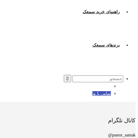
راهنمای خرید سمعک
برندهای سمعک
Search
for:
تماس با ما
کانال تلگرام
pastor_samak@