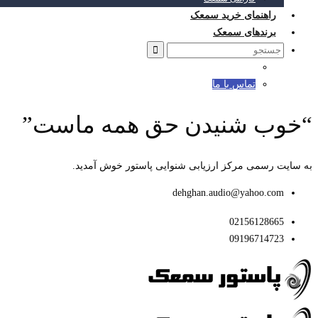
راهنمای خرید سمعک
برندهای سمعک
Search
for:
تماس با ما
“خوب شنیدن حق همه ماست”
به سایت رسمی مرکز ارزیابی شنوایی پاستور خوش آمدید.
dehghan.audio@yahoo.com
02156128665
09196714723