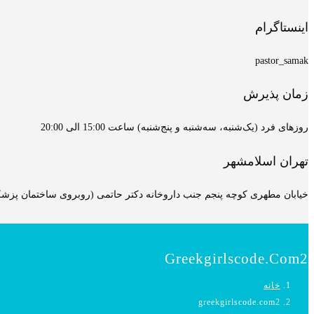
اینستاگرام
pastor_samak
زمان پذیرش
روزهای فرد (یک‌شنبه، سه‌شنبه و پنج‌شنبه) ساعت 15:00 الی 20:00
تهران اسلامشهر
خیابان مطهری کوچه پنجم جنب داروخانه دکتر حاتمی (روبروی ساختمان پزشکان
Greekgirlscode.com2
خانه
greekgirlscode.com2