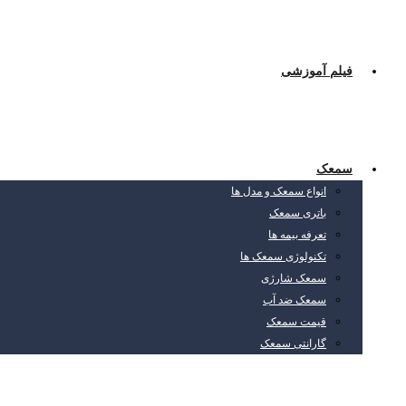
فیلم آموزشی
سمعک
انواع سمعک و مدل ها
باتری سمعک
تعرفه بیمه ها
تکنولوژی سمعک ها
سمعک شارژی
سمعک ضد آب
قیمت سمعک
گارانتی سمعک