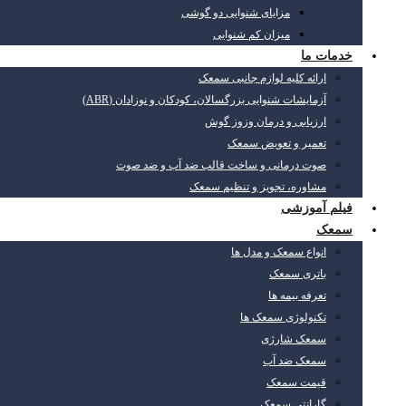
مزایای شنوایی دو گوشی
میزان کم شنوایی
خدمات ما
ارائه کلیه لوازم جانبی سمعک
آزمایشات شنوایی بزرگسالان، کودکان و نوزادان (ABR)
ارزیابی و درمان وزوز گوش
تعمیر و تعویض سمعک
صوت درمانی و ساخت قالب ضد آب و ضد صوت
مشاوره، تجویز و تنظیم سمعک
فیلم آموزشی
سمعک
انواع سمعک و مدل ها
باتری سمعک
تعرفه بیمه ها
تکنولوژی سمعک ها
سمعک شارژی
سمعک ضد آب
قیمت سمعک
گارانتی سمعک