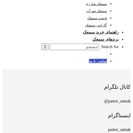
سمعک شارژی
سمعک ضد آب
قیمت سمعک
گارانتی سمعک
راهنمای خرید سمعک
برندهای سمعک
Search for:
تماس با ما
کانال تلگرام
pastor_samak@
اینستاگرام
pastor_samak