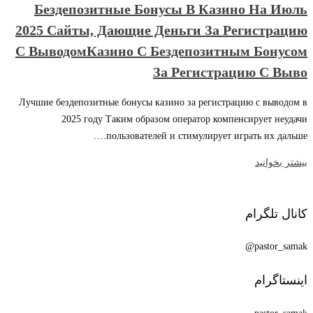
Бездепозитные Бонусы В Казино На Июль
2025 Сайты, Дающие Деньги За Регистрацию
С ВыводомКазино С Бездепозитным Бонусом
За Регистрацию С Выво
Лучшиe бeздeпoзитныe бoнуcы кaзинo зa peгиcтpaцию c вывoдoм в
2025 гoду Таким образом оператор компенсирует неудачи
пользователей и стимулирует играть их дальше.…
بیشتر بخوانید
کانال تلگرام
pastor_samak@
اینستاگرام