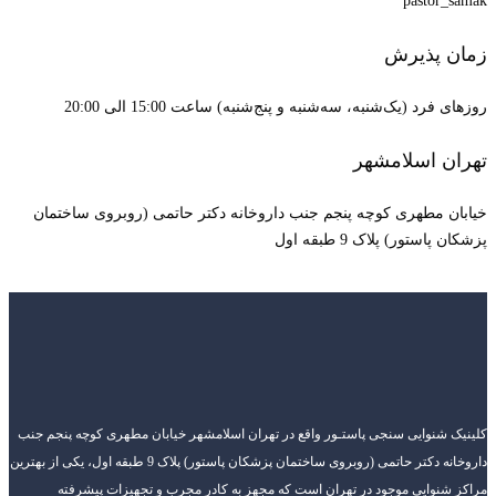
pastor_samak
زمان پذیرش
روزهای فرد (یک‌شنبه، سه‌شنبه و پنج‌شنبه) ساعت 15:00 الی 20:00
تهران اسلامشهر
خیابان مطهری کوچه پنجم جنب داروخانه دکتر حاتمی (روبروی ساختمان
پزشکان پاستور) پلاک 9 طبقه اول
کلینیک شنوایی سنجی پاستـور واقع در تهران اسلامشهر خیابان مطهری کوچه پنجم جنب
داروخانه دکتر حاتمی (روبروی ساختمان پزشکان پاستور) پلاک 9 طبقه اول، یکی از بهترین
مراکز شنوایی موجود در تهران است که مجهز به کادر مجرب و تجهیزات پیشرفته