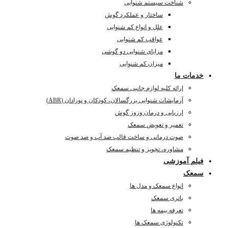
شناخت سیستم شنوایی
ساختار و عملکرد گوش
علل و انواع کم شنوایی
عواقب کم شنوایی
مزایای شنوایی دو گوشی
میزان کم شنوایی
خدمات ما
ارائه کلیه لوازم جانبی سمعک
آزمایشات شنوایی بزرگسالان، کودکان و نوزادان (ABR)
ارزیابی و درمان وزوز گوش
تعمیر و تعویض سمعک
صوت درمانی و ساخت قالب ضد آب و ضد صوت
مشاوره، تجویز و تنظیم سمعک
فیلم آموزشی
سمعک
انواع سمعک و مدل ها
باتری سمعک
تعرفه بیمه ها
تکنولوژی سمعک ها