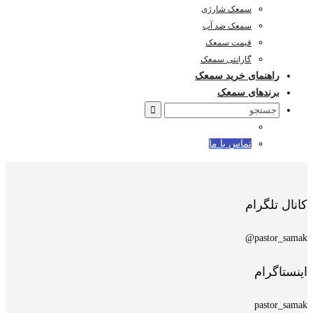
سمعک شارژی
سمعک ضد آب
قیمت سمعک
گارانتی سمعک
راهنمای خرید سمعک
برندهای سمعک
Search
for:
تماس با ما
کانال تلگرام
pastor_samak@
اینستاگرام
pastor_samak