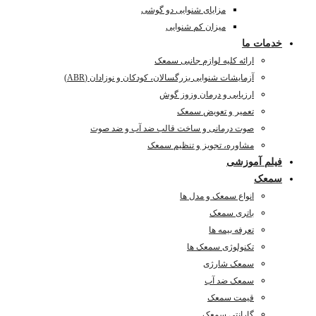
مزایای شنوایی دو گوشی
میزان کم شنوایی
خدمات ما
ارائه کلیه لوازم جانبی سمعک
آزمایشات شنوایی بزرگسالان، کودکان و نوزادان (ABR)
ارزیابی و درمان وزوز گوش
تعمیر و تعویض سمعک
صوت درمانی و ساخت قالب ضد آب و ضد صوت
مشاوره، تجویز و تنظیم سمعک
فیلم آموزشی
سمعک
انواع سمعک و مدل ها
باتری سمعک
تعرفه بیمه ها
تکنولوژی سمعک ها
سمعک شارژی
سمعک ضد آب
قیمت سمعک
گارانتی سمعک