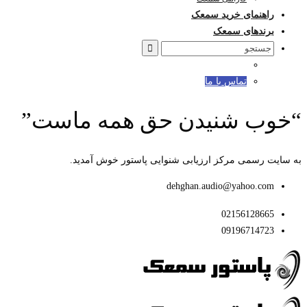
راهنمای خرید سمعک
برندهای سمعک
Search
for:
تماس با ما
“خوب شنیدن حق همه ماست”
به سایت رسمی مرکز ارزیابی شنوایی پاستور خوش آمدید.
dehghan.audio@yahoo.com
02156128665
09196714723