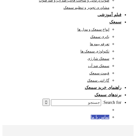
صوت درمانی و ساخت قالب ضد آب و ضد صوت
مشاوره، تجویز و تنظیم سمعک
فیلم آموزشی
سمعک
انواع سمعک و مدل ها
باتری سمعک
تعرفه بیمه ها
تکنولوژی سمعک ها
سمعک شارژی
سمعک ضد آب
قیمت سمعک
گارانتی سمعک
راهنمای خرید سمعک
برندهای سمعک
Search for:
تماس با ما