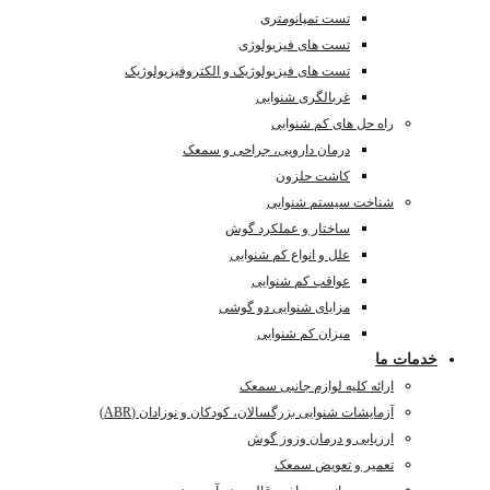
تست تمپانومتری
تست های فیزیولوژی
تست های فیزیولوژیک و الکتروفیزیولوژیک
غربالگری شنوایی
راه حل های کم شنوایی
درمان دارویی، جراحی و سمعک
کاشت حلزون
شناخت سیستم شنوایی
ساختار و عملکرد گوش
علل و انواع کم شنوایی
عواقب کم شنوایی
مزایای شنوایی دو گوشی
میزان کم شنوایی
خدمات ما
ارائه کلیه لوازم جانبی سمعک
آزمایشات شنوایی بزرگسالان، کودکان و نوزادان (ABR)
ارزیابی و درمان وزوز گوش
تعمیر و تعویض سمعک