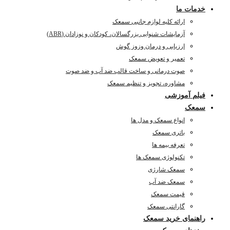
خدمات ما
ارائه کلیه لوازم جانبی سمعک
آزمایشات شنوایی بزرگسالان، کودکان و نوزادان (ABR)
ارزیابی و درمان وزوز گوش
تعمیر و تعویض سمعک
صوت درمانی و ساخت قالب ضد آب و ضد صوت
مشاوره، تجویز و تنظیم سمعک
فیلم آموزشی
سمعک
انواع سمعک و مدل ها
باتری سمعک
تعرفه بیمه ها
تکنولوژی سمعک ها
سمعک شارژی
سمعک ضد آب
قیمت سمعک
گارانتی سمعک
راهنمای خرید سمعک