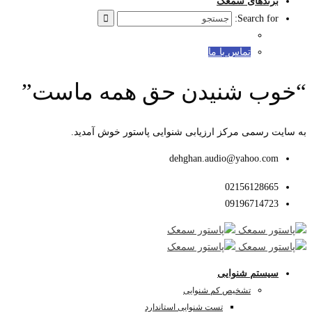
برندهای سمعک
Search for:
تماس با ما
“خوب شنیدن حق همه ماست”
به سایت رسمی مرکز ارزیابی شنوایی پاستور خوش آمدید.
dehghan.audio@yahoo.com
02156128665
09196714723
سیستم شنوایی
تشخیص کم شنوایی
تست شنوایی استاندارد