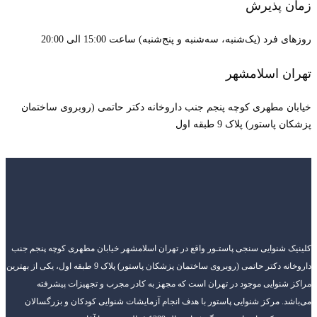
زمان پذیرش
روزهای فرد (یک‌شنبه، سه‌شنبه و پنج‌شنبه) ساعت 15:00 الی 20:00
تهران اسلامشهر
خیابان مطهری کوچه پنجم جنب داروخانه دکتر حاتمی (روبروی ساختمان
پزشکان پاستور) پلاک 9 طبقه اول
کلینیک شنوایی سنجی پاستـور واقع در تهران اسلامشهر خیابان مطهری کوچه پنجم جنب
داروخانه دکتر حاتمی (روبروی ساختمان پزشکان پاستور) پلاک 9 طبقه اول، یکی از بهترین
مراکز شنوایی موجود در تهران است که مجهز به کادر مجرب و تجهیزات پیشرفته
می‌باشد. مرکز شنوایی پاستور با هدف انجام آزمایشات شنوایی کودکان و بزرگسالان