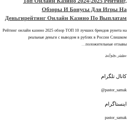
Топ Онлайн Казино 2024-2025 Рейтинг,
Обзоры И Бонусы Для Игры На
Деньгирейтинг Онлайн Казино По Выплатам
Рейтинг онлайн казино 2025 обзор ТОП 10 лучших брендов рунета на
реальные деньги с выводом в рублях в России Слишком
положительные отзывы…
بیشتر بخوانید
کانال تلگرام
pastor_samak@
اینستاگرام
pastor_samak