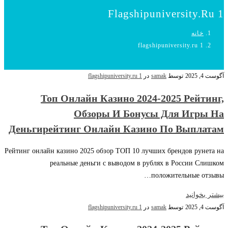
Flagshipuniversity.ru 1
خانه
flagshipuniversity.ru 1
آگوست 4, 2025
توسط
samak
در
flagshipuniversity.ru 1
Топ Онлайн Казино 2024-2025 Рейтинг,
Обзоры И Бонусы Для Игры На
Деньгирейтинг Онлайн Казино По Выплатам
Рейтинг онлайн казино 2025 обзор ТОП 10 лучших брендов рунета на
реальные деньги с выводом в рублях в России Слишком
положительные отзывы…
بیشتر بخوانید
آگوست 4, 2025
توسط
samak
در
flagshipuniversity.ru 1