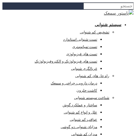
سیستم شنوایی
تشخیص کم شنوایی
تست شنوایی استاندارد
تست تمپانومتری
تست های فیزیولوژی
تست های فیزیولوژیک و الکتروفیزیولوژیک
غربالگری شنوایی
راه حل های کم شنوایی
درمان دارویی، جراحی و سمعک
کاشت حلزون
شناخت سیستم شنوایی
ساختار و عملکرد گوش
علل و انواع کم شنوایی
عواقب کم شنوایی
مزایای شنوایی دو گوشی
میزان کم شنوایی