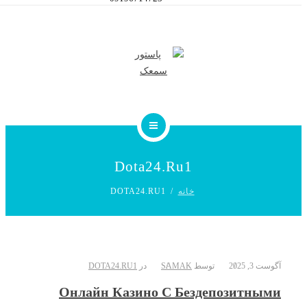
فیلم آموزشی
سمعک
راهنمای خرید سمعک
برندهای سمعک
Dota24.ru1
خانه
DOTA24.RU1
تماس با ما
سیستم شنوایی
آگوست 3, 2025
توسط
SAMAK
در
DOTA24.RU1
خدمات ما
Онлайн Казино С Бездепозитными