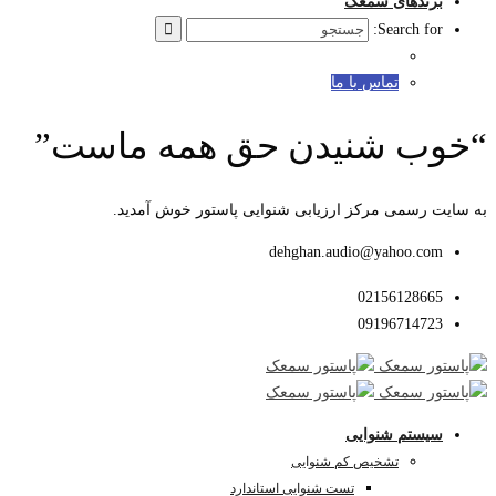
برندهای سمعک
Search for:
تماس با ما
“خوب شنیدن حق همه ماست”
به سایت رسمی مرکز ارزیابی شنوایی پاستور خوش آمدید.
dehghan.audio@yahoo.com
02156128665
09196714723
سیستم شنوایی
تشخیص کم شنوایی
تست شنوایی استاندارد