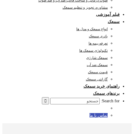
صوت درمانی و ساخت قالب ضد آب و ضد صوت
مشاوره، تجویز و تنظیم سمعک
فیلم آموزشی
سمعک
انواع سمعک و مدل ها
باتری سمعک
تعرفه بیمه ها
تکنولوژی سمعک ها
سمعک شارژی
سمعک ضد آب
قیمت سمعک
گارانتی سمعک
راهنمای خرید سمعک
برندهای سمعک
Search for:
تماس با ما