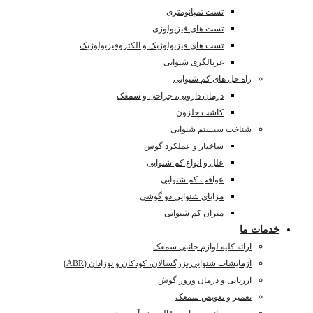
تست تمپانومتری
تست های فیزیولوژی
تست های فیزیولوژیک و الکتروفیزیولوژیک
غربالگری شنوایی
راه حل های کم شنوایی
درمان دارویی، جراحی و سمعک
کاشت حلزون
شناخت سیستم شنوایی
ساختار و عملکرد گوش
علل و انواع کم شنوایی
عواقب کم شنوایی
مزایای شنوایی دو گوشی
میزان کم شنوایی
خدمات ما
ارائه کلیه لوازم جانبی سمعک
آزمایشات شنوایی بزرگسالان، کودکان و نوزادان (ABR)
ارزیابی و درمان وزوز گوش
تعمیر و تعویض سمعک