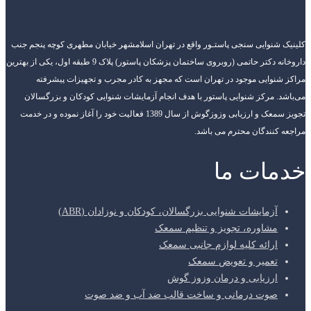
کلینیک شنوایی سنجی پاستـور واقع در تهران اسلامشهر خیابان مطهری کوچه پنجم جنب
داروخانه دکتر حاتمی (روبروی ساختمان پزشکان پاستور) پلاک 9 طبقه اول، یکی از بهترین
مراکز شنوایی موجود در تهران است که مجهز به کادر مجرب و تجهیزات پیشرفته
می‌باشد. مرکز شنوایی پاستور با هدف انجام آزمایشات شنوایی کودکان و بزرگسالان
تجویز سمعک و ارزیابی وزوزگوش از سال 1389 فعالیت خود را آغاز نموده و در خدمت
مراجعه کنندگان محترم می باشد.
خدمات ما
آزمایشات شنوایی بزرگسالان، کودکان و نوزادان (ABR)
مشاوره، تجویز و تنظیم سمعک
ارائه کلیه لوازم جانبی سمعک
تعمیر و تعویض سمعک
ارزیابی و درمان وزوز گوش
صوت درمانی و ساخت قالب ضد آب و ضد صوت