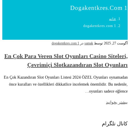
Dogakentkres.com 1
خانه
dogakentkres.com 1
آگوست 27, 2025
توسط
samak
در
dogakentkres.com 1
En Çok Para Veren Slot Oyunları Casino Siteleri,
Çevrimiçi Slotkazandıran Slot Oyunları
En Çok Kazandıran Slot Oyunları Listesi 2024 ÖZEL Oyunları oynamadan
önce kuralları ve özellikleri dikkatlice incelemek önemlidir. Bu nedenle,
oyunları sadece eğlence…
بیشتر بخوانید
کانال تلگرام