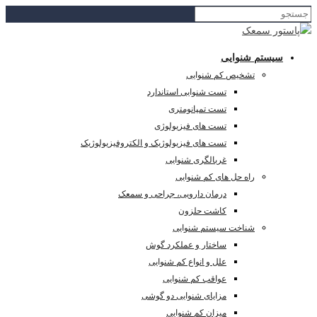
سیستم شنوایی
تشخیص کم شنوایی
تست شنوایی استاندارد
تست تمپانومتری
تست های فیزیولوژی
تست های فیزیولوژیک و الکتروفیزیولوژیک
غربالگری شنوایی
راه حل های کم شنوایی
درمان دارویی، جراحی و سمعک
کاشت حلزون
شناخت سیستم شنوایی
ساختار و عملکرد گوش
علل و انواع کم شنوایی
عواقب کم شنوایی
مزایای شنوایی دو گوشی
میزان کم شنوایی