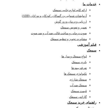
خدمات ما
ارائه کلیه لوازم جانبی سمعک
آزمایشات شنوایی بزرگسالان، کودکان و نوزادان (ABR)
ارزیابی و درمان وزوز گوش
تعمیر و تعویض سمعک
صوت درمانی و ساخت قالب ضد آب و ضد صوت
مشاوره، تجویز و تنظیم سمعک
فیلم آموزشی
سمعک
انواع سمعک و مدل ها
باتری سمعک
تعرفه بیمه ها
تکنولوژی سمعک ها
سمعک شارژی
سمعک ضد آب
قیمت سمعک
گارانتی سمعک
راهنمای خرید سمعک