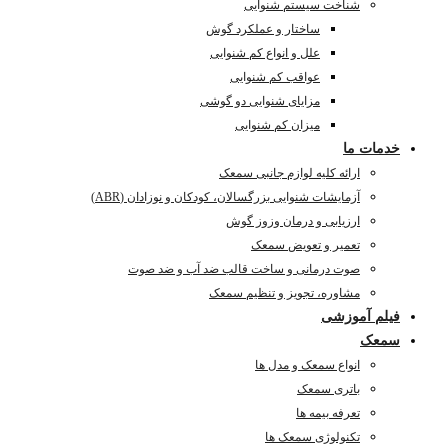
شناخت سیستم شنوایی
ساختار و عملکرد گوش
علل و انواع کم شنوایی
عواقب کم شنوایی
مزایای شنوایی دو گوشی
میزان کم شنوایی
خدمات ما
ارائه کلیه لوازم جانبی سمعک
آزمایشات شنوایی بزرگسالان، کودکان و نوزادان (ABR)
ارزیابی و درمان وزوز گوش
تعمیر و تعویض سمعک
صوت درمانی و ساخت قالب ضد آب و ضد صوت
مشاوره، تجویز و تنظیم سمعک
فیلم آموزشی
سمعک
انواع سمعک و مدل ها
باتری سمعک
تعرفه بیمه ها
تکنولوژی سمعک ها