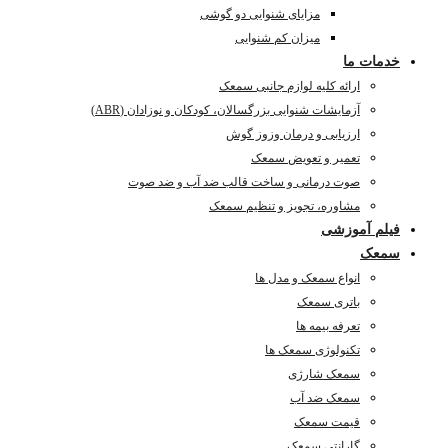
مزایای شنوایی دو گوشی
میزان کم شنوایی
خدمات ما
ارائه کلیه لوازم جانبی سمعک
آزمایشات شنوایی بزرگسالان، کودکان و نوزادان (ABR)
ارزیابی و درمان وزوز گوش
تعمیر و تعویض سمعک
صوت درمانی و ساخت قالب ضد آب و ضد صوت
مشاوره، تجویز و تنظیم سمعک
فیلم آموزشی
سمعک
انواع سمعک و مدل ها
باتری سمعک
تعرفه بیمه ها
تکنولوژی سمعک ها
سمعک شارژی
سمعک ضد آب
قیمت سمعک
گارانتی سمعک