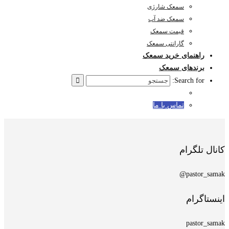
سمعک شارژی
سمعک ضد آب
قیمت سمعک
گارانتی سمعک
راهنمای خرید سمعک
برندهای سمعک
Search for:
تماس با ما
کانال تلگرام
pastor_samak@
اینستاگرام
pastor_samak