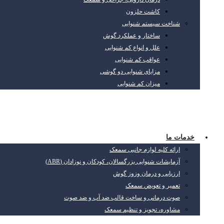
کاشت حلزون
شناخت سیستم شنوایی
ساختار و عملکرد گوش
علل و انواع کم شنوایی
عواقب کم شنوایی
مزایای شنوایی دو گوشی
میزان کم شنوایی
خدمات ما
ارائه کلیه لوازم جانبی سمعک
آزمایشات شنوایی بزرگسالان، کودکان و نوزادان (ABR)
ارزیابی و درمان وزوز گوش
تعمیر و تعویض سمعک
صوت درمانی و ساخت قالب ضد آب و ضد صوت
مشاوره، تجویز و تنظیم سمعک