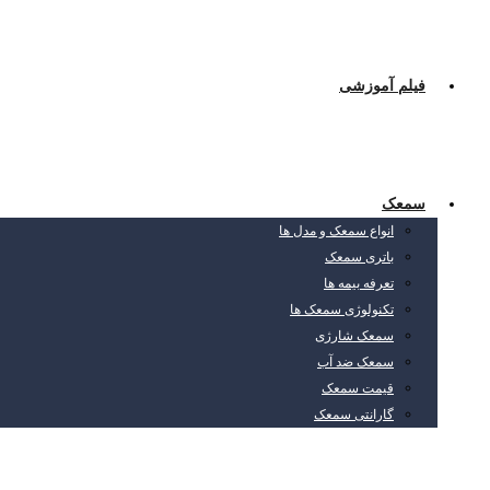
فیلم آموزشی
سمعک
انواع سمعک و مدل ها
باتری سمعک
تعرفه بیمه ها
تکنولوژی سمعک ها
سمعک شارژی
سمعک ضد آب
قیمت سمعک
گارانتی سمعک