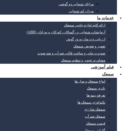
مزایای شنوایی دو گوشی
میزان کم شنوایی
خدمات ما
ارائه کلیه لوازم جانبی سمعک
آزمایشات شنوایی بزرگسالان، کودکان و نوزادان (ABR)
ارزیابی و درمان وزوز گوش
تعمیر و تعویض سمعک
صوت درمانی و ساخت قالب ضد آب و ضد صوت
مشاوره، تجویز و تنظیم سمعک
فیلم آموزشی
سمعک
انواع سمعک و مدل ها
باتری سمعک
تعرفه بیمه ها
تکنولوژی سمعک ها
سمعک شارژی
سمعک ضد آب
قیمت سمعک
گارانتی سمعک