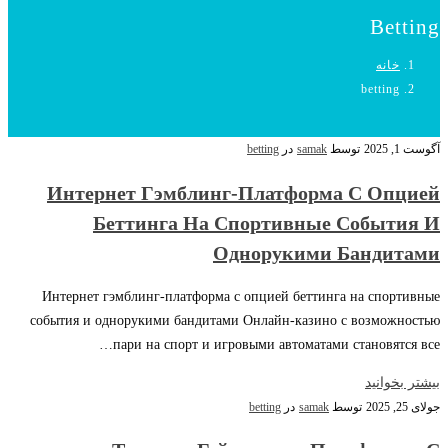
Betting
خانه
betting
آگوست 1, 2025
توسط
samak
در
betting
Интернет Гэмблинг-Платформа С Опцией
Беттинга На Спортивные События И
Однорукими Бандитами
Интернет гэмблинг-платформа с опцией беттинга на спортивные
события и однорукими бандитами Онлайн-казино с возможностью
пари на спорт и игровыми автоматами становятся все…
بیشتر بخوانید
جولای 25, 2025
توسط
samak
در
betting