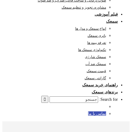
صوت درمانی و ساخت قالب ضد آب و ضد صوت
مشاوره، تجویز و تنظیم سمعک
فیلم آموزشی
سمعک
انواع سمعک و مدل ها
باتری سمعک
تعرفه بیمه ها
تکنولوژی سمعک ها
سمعک شارژی
سمعک ضد آب
قیمت سمعک
گارانتی سمعک
راهنمای خرید سمعک
برندهای سمعک
Search for:
تماس با ما