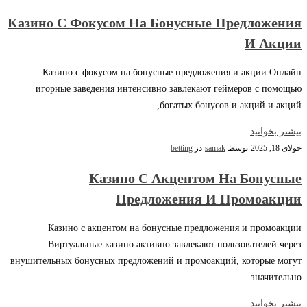
Казино С Фокусом На Бонусные Предложения
И Акции
Казино с фокусом на бонусные предложения и акции Онлайн
игорные заведения интенсивно завлекают геймеров с помощью
богатых бонусов и акций и акций,…
بیشتر بخوانید
جولای 18, 2025
توسط
samak
در
betting
Казино С Акцентом На Бонусные
Предложения И Промоакции
Казино с акцентом на бонусные предложения и промоакции
Виртуальные казино активно завлекают пользователей через
внушительных бонусных предложений и промоакций, которые могут
значительно…
بیشتر بخوانید