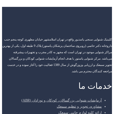
کلینیک شنوایی سنجی پاستـور واقع در تهران اسلامشهر خیابان مطهری کوچه پنجم جنب
داروخانه دکتر حاتمی (روبروی ساختمان پزشکان پاستور) پلاک 9 طبقه اول، یکی از بهترین
مراکز شنوایی موجود در تهران است که مجهز به کادر مجرب و تجهیزات پیشرفته
می‌باشد. مرکز شنوایی پاستور با هدف انجام آزمایشات شنوایی کودکان و بزرگسالان
تجویز سمعک و ارزیابی وزوزگوش از سال 1389 فعالیت خود را آغاز نموده و در خدمت
مراجعه کنندگان محترم می باشد.
خدمات ما
آزمایشات شنوایی بزرگسالان، کودکان و نوزادان (ABR)
مشاوره، تجویز و تنظیم سمعک
ارائه کلیه لوازم جانبی سمعک