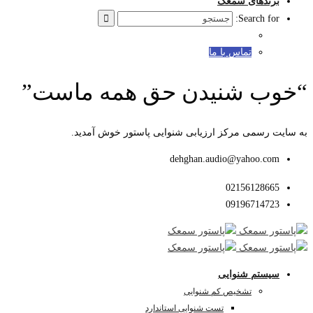
برندهای سمعک
Search for:
تماس با ما
“خوب شنیدن حق همه ماست”
به سایت رسمی مرکز ارزیابی شنوایی پاستور خوش آمدید.
dehghan.audio@yahoo.com
02156128665
09196714723
سیستم شنوایی
تشخیص کم شنوایی
تست شنوایی استاندارد