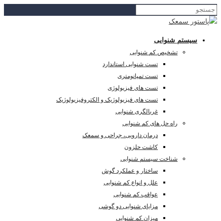
سیستم شنوایی
تشخیص کم شنوایی
تست شنوایی استاندارد
تست تمپانومتری
تست های فیزیولوژی
تست های فیزیولوژیک و الکتروفیزیولوژیک
غربالگری شنوایی
راه حل های کم شنوایی
درمان دارویی، جراحی و سمعک
کاشت حلزون
شناخت سیستم شنوایی
ساختار و عملکرد گوش
علل و انواع کم شنوایی
عواقب کم شنوایی
مزایای شنوایی دو گوشی
میزان کم شنوایی