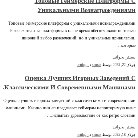
Топовые Геймерские Платформы С
Уникальными Вознаграждениями
Топовые геймерские платформы с уникальными вознаграждениями
Развлекательные платформы в наше время обеспечивают не только
широкий выбор развлечений, но и уникальные привилегии,
которые…
بیشتر بخوانید
جولای 22, 2025
توسط
samak
در
betting
Оценка Лучших Игорных Заведений С
Классическими И Современными Машинами.
Оценка лучших игорных заведений с классическими и современными
машинами. Казино пин ап предлагает геймерам неповторимую шанс
испытать удовольствие от как ретро слотами,…
بیشتر بخوانید
جولای 18, 2025
توسط
samak
در
betting