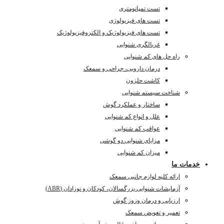
تست تمپانومتری
تست های فیزیولوژی
تست های فیزیولوژیک و الکتروفیزیولوژیک
غربالگری شنوایی
راه حل های کم شنوایی
درمان دارویی، جراحی و سمعک
کاشت حلزون
شناخت سیستم شنوایی
ساختار و عملکرد گوش
علل و انواع کم شنوایی
عواقب کم شنوایی
مزایای شنوایی دو گوشی
میزان کم شنوایی
خدمات ما
ارائه کلیه لوازم جانبی سمعک
آزمایشات شنوایی بزرگسالان، کودکان و نوزادان (ABR)
ارزیابی و درمان وزوز گوش
تعمیر و تعویض سمعک