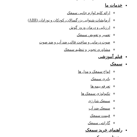
خدمات ما
ارائه کلیه لوازم جانبی سمعک
آزمایشات شنوایی بزرگسالان، کودکان و نوزادان (ABR)
ارزیابی و درمان وزوز گوش
تعمیر و تعویض سمعک
صوت درمانی و ساخت قالب ضد آب و ضد صوت
مشاوره، تجویز و تنظیم سمعک
فیلم آموزشی
سمعک
انواع سمعک و مدل ها
باتری سمعک
تعرفه بیمه ها
تکنولوژی سمعک ها
سمعک شارژی
سمعک ضد آب
قیمت سمعک
گارانتی سمعک
راهنمای خرید سمعک