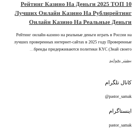
Рейтинг Казино На Деньги 2025 ТОП 10
Лучших Онлайн Казино На Рублирейтинг
Онлайн Казино На Реальные Деньги
Рейтинг онлайн-казино на реальные деньги играть в России на
лучших проверенных интернет-сайтах в 2025 году Проверенные
бренды придерживаются политики KYC (Знай своего…
بیشتر بخوانید
کانال تلگرام
pastor_samak@
اینستاگرام
pastor_samak