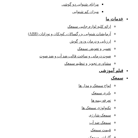
مزایای شنوایی دو گوشی
میزان کم شنوایی
خدمات ما
ارائه کلیه لوازم جانبی سمعک
آزمایشات شنوایی بزرگسالان، کودکان و نوزادان (ABR)
ارزیابی و درمان وزوز گوش
تعمیر و تعویض سمعک
صوت درمانی و ساخت قالب ضد آب و ضد صوت
مشاوره، تجویز و تنظیم سمعک
فیلم آموزشی
سمعک
انواع سمعک و مدل ها
باتری سمعک
تعرفه بیمه ها
تکنولوژی سمعک ها
سمعک شارژی
سمعک ضد آب
قیمت سمعک
گارانتی سمعک