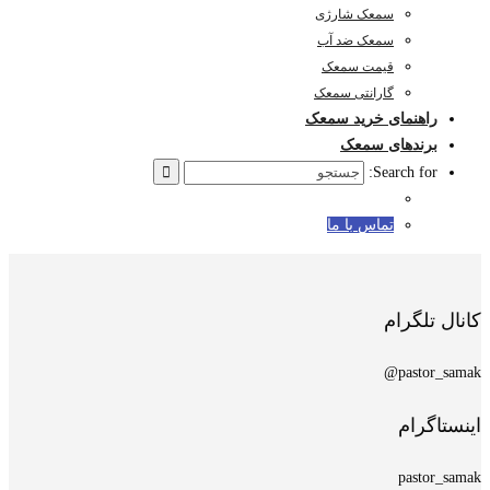
سمعک شارژی
سمعک ضد آب
قیمت سمعک
گارانتی سمعک
راهنمای خرید سمعک
برندهای سمعک
Search for:
تماس با ما
کانال تلگرام
pastor_samak@
اینستاگرام
pastor_samak