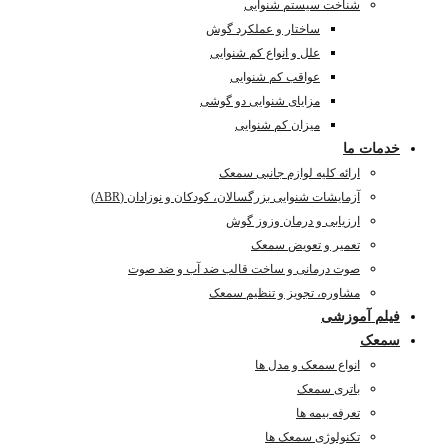
شناخت سیستم شنوایی
ساختار و عملکرد گوش
علل و انواع کم شنوایی
عواقب کم شنوایی
مزایای شنوایی دو گوشی
میزان کم شنوایی
خدمات ما
ارائه کلیه لوازم جانبی سمعک
آزمایشات شنوایی بزرگسالان، کودکان و نوزادان (ABR)
ارزیابی و درمان وزوز گوش
تعمیر و تعویض سمعک
صوت درمانی و ساخت قالب ضد آب و ضد صوت
مشاوره، تجویز و تنظیم سمعک
فیلم آموزشی
سمعک
انواع سمعک و مدل ها
باتری سمعک
تعرفه بیمه ها
تکنولوژی سمعک ها