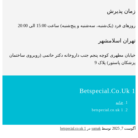
زمان پذیرش
روزهای فرد (یک‌شنبه، سه‌شنبه و پنج‌شنبه) ساعت 15:00 الی 20:00
تهران اسلامشهر
خیابان مطهری کوچه پنجم جنب داروخانه دکتر حاتمی (روبروی ساختمان
پزشکان پاستور) پلاک 9
Betspecial.co.uk 1
خانه
betspecial.co.uk 1
آگوست 7, 2025
توسط
samak
در
betspecial.co.uk 1