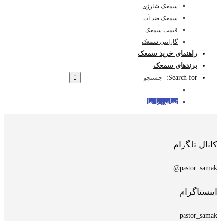
سمعک شارژی
سمعک ضد آب
قیمت سمعک
گارانتی سمعک
راهنمای خرید سمعک
برندهای سمعک
Search for:
تماس با ما
کانال تلگرام
pastor_samak@
اینستاگرام
pastor_samak