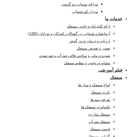
مزایای شنوایی دو گوشی
میزان کم شنوایی
خدمات ما
ارائه کلیه لوازم جانبی سمعک
آزمایشات شنوایی بزرگسالان، کودکان و نوزادان (ABR)
ارزیابی و درمان وزوز گوش
تعمیر و تعویض سمعک
صوت درمانی و ساخت قالب ضد آب و ضد صوت
مشاوره، تجویز و تنظیم سمعک
فیلم آموزشی
سمعک
انواع سمعک و مدل ها
باتری سمعک
تعرفه بیمه ها
تکنولوژی سمعک ها
سمعک شارژی
سمعک ضد آب
قیمت سمعک
گارانتی سمعک