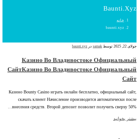
Baunti.xyz
خانه
baunti.xyz
جولای 22, 2025
توسط
samak
در
baunti.xyz
Казино Во Владивостоке Официальный
СайтКазино Во Владивостоке Официальный
Сайт
Казино Bounty Casino играть онлайн бесплатно, официальный сайт,
скачать клиент Начисление производится автоматически после
внесения средств. Второй депозит позволит получить сверху 50%…
بیشتر بخوانید