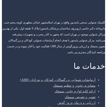
کلینیک شنوایی سنجی پاستـور واقع در تهران اسلامشهر خیابان مطهری کوچه پنجم جنب
داروخانه دکتر حاتمی (روبروی ساختمان پزشکان پاستور) پلاک 9 طبقه اول، یکی از بهترین
مراکز شنوایی موجود در تهران است که مجهز به کادر مجرب و تجهیزات پیشرفته
می‌باشد. مرکز شنوایی پاستور با هدف انجام آزمایشات شنوایی کودکان و بزرگسالان
تجویز سمعک و ارزیابی وزوزگوش از سال 1389 فعالیت خود را آغاز نموده و در خدمت
مراجعه کنندگان محترم می باشد.
خدمات ما
آزمایشات شنوایی بزرگسالان، کودکان و نوزادان (ABR)
مشاوره، تجویز و تنظیم سمعک
ارائه کلیه لوازم جانبی سمعک
تعمیر و تعویض سمعک
ارزیابی و درمان وزوز گوش