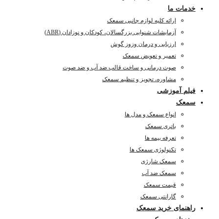
خدمات ما
ارائه کلیه لوازم جانبی سمعک
آزمایشات شنوایی بزرگسالان، کودکان و نوزادان (ABR)
ارزیابی و درمان وزوز گوش
تعمیر و تعویض سمعک
صوت درمانی و ساخت قالب ضد آب و ضد صوت
مشاوره، تجویز و تنظیم سمعک
فیلم آموزشی
سمعک
انواع سمعک و مدل ها
باتری سمعک
تعرفه بیمه ها
تکنولوژی سمعک ها
سمعک شارژی
سمعک ضد آب
قیمت سمعک
گارانتی سمعک
راهنمای خرید سمعک