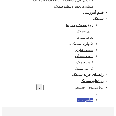
صوت درمانی و ساخت قالب ضد آب و ضد صوت
مشاوره، تجویز و تنظیم سمعک
فیلم آموزشی
سمعک
انواع سمعک و مدل ها
باتری سمعک
تعرفه بیمه ها
تکنولوژی سمعک ها
سمعک شارژی
سمعک ضد آب
قیمت سمعک
گارانتی سمعک
راهنمای خرید سمعک
برندهای سمعک
Search for:
تماس با ما