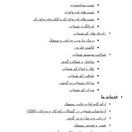
تست تمپانومتری
تست های فیزیولوژی
تست های فیزیولوژیک و الکتروفیزیولوژیک
غربالگری شنوایی
راه حل های کم شنوایی
درمان دارویی، جراحی و سمعک
کاشت حلزون
شناخت سیستم شنوایی
ساختار و عملکرد گوش
علل و انواع کم شنوایی
عواقب کم شنوایی
مزایای شنوایی دو گوشی
میزان کم شنوایی
خدمات ما
ارائه کلیه لوازم جانبی سمعک
آزمایشات شنوایی بزرگسالان، کودکان و نوزادان (ABR)
ارزیابی و درمان وزوز گوش
تعمیر و تعویض سمعک