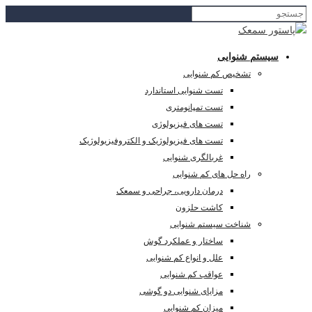
سیستم شنوایی
تشخیص کم شنوایی
تست شنوایی استاندارد
تست تمپانومتری
تست های فیزیولوژی
تست های فیزیولوژیک و الکتروفیزیولوژیک
غربالگری شنوایی
راه حل های کم شنوایی
درمان دارویی، جراحی و سمعک
کاشت حلزون
شناخت سیستم شنوایی
ساختار و عملکرد گوش
علل و انواع کم شنوایی
عواقب کم شنوایی
مزایای شنوایی دو گوشی
میزان کم شنوایی