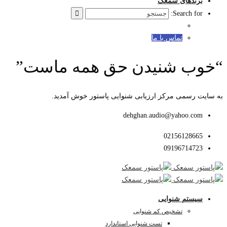
برندهای سمعک
Search for:
تماس با ما
“خوب شنیدن حق همه ماست”
به سایت رسمی مرکز ارزیابی شنوایی پاستور خوش آمدید.
dehghan.audio@yahoo.com
02156128665
09196714723
سیستم شنوایی
تشخیص کم شنوایی
تست شنوایی استاندارد