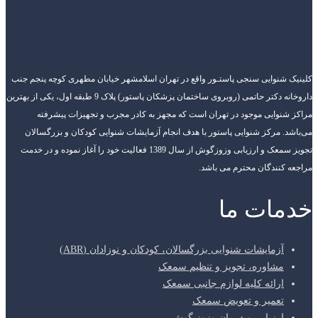
کلینیک شنوایی سنجی پاستـور واقع در تهران اسلامشهر خیابان مطهری کوچه پنجم جنب
داروخانه دکتر حاتمی (روبروی ساختمان پزشکان پاستور) پلاک 9 طبقه اول، یکی از بهترین
مراکز شنوایی موجود در تهران است که مجهز به کادر مجرب و تجهیزات پیشرفته
می‌باشد. مرکز شنوایی پاستور با هدف انجام آزمایشات شنوایی کودکان و بزرگسالان
تجویز سمعک و ارزیابی وزوزگوش از سال 1389 فعالیت خود را آغاز نموده و در خدمت
مراجعه کنندگان محترم می باشد.
خدمات ما
آزمایشات شنوایی بزرگسالان، کودکان و نوزادان (ABR)
مشاوره، تجویز و تنظیم سمعک
ارائه کلیه لوازم جانبی سمعک
تعمیر و تعویض سمعک
ارزیابی و درمان وزوز گوش