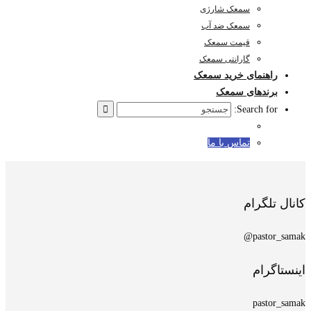
سمعک شارژی
سمعک ضد آب
قیمت سمعک
گارانتی سمعک
راهنمای خرید سمعک
برندهای سمعک
Search for:
تماس با ما
کانال تلگرام
pastor_samak@
اینستاگرام
pastor_samak