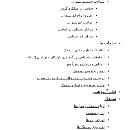
شناخت سیستم شنوایی
ساختار و عملکرد گوش
علل و انواع کم شنوایی
عواقب کم شنوایی
مزایای شنوایی دو گوشی
میزان کم شنوایی
خدمات ما
ارائه کلیه لوازم جانبی سمعک
آزمایشات شنوایی بزرگسالان، کودکان و نوزادان (ABR)
ارزیابی و درمان وزوز گوش
تعمیر و تعویض سمعک
صوت درمانی و ساخت قالب ضد آب و ضد صوت
مشاوره، تجویز و تنظیم سمعک
فیلم آموزشی
سمعک
انواع سمعک و مدل ها
باتری سمعک
تعرفه بیمه ها
تکنولوژی سمعک ها