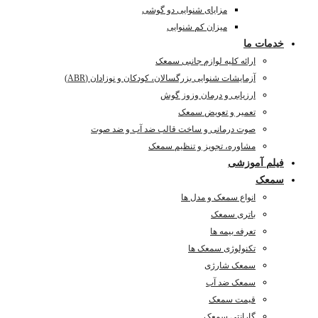
مزایای شنوایی دو گوشی
میزان کم شنوایی
خدمات ما
ارائه کلیه لوازم جانبی سمعک
آزمایشات شنوایی بزرگسالان، کودکان و نوزادان (ABR)
ارزیابی و درمان وزوز گوش
تعمیر و تعویض سمعک
صوت درمانی و ساخت قالب ضد آب و ضد صوت
مشاوره، تجویز و تنظیم سمعک
فیلم آموزشی
سمعک
انواع سمعک و مدل ها
باتری سمعک
تعرفه بیمه ها
تکنولوژی سمعک ها
سمعک شارژی
سمعک ضد آب
قیمت سمعک
گارانتی سمعک