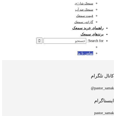
سمعک شارژی
سمعک ضد آب
قیمت سمعک
گارانتی سمعک
راهنمای خرید سمعک
برندهای سمعک
Search for:
تماس با ما
کانال تلگرام
pastor_samak@
اینستاگرام
pastor_samak