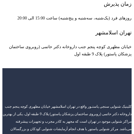
زمان پذیرش
روزهای فرد (یک‌شنبه، سه‌شنبه و پنج‌شنبه) ساعت 15:00 الی 20:00
تهران اسلامشهر
خیابان مطهری کوچه پنجم جنب داروخانه دکتر حاتمی (روبروی ساختمان
پزشکان پاستور) پلاک 9 طبقه اول
کلینیک شنوایی سنجی پاستـور واقع در تهران اسلامشهر خیابان مطهری کوچه پنجم جنب
داروخانه دکتر حاتمی (روبروی ساختمان پزشکان پاستور) پلاک 9 طبقه اول، یکی از بهترین
مراکز شنوایی موجود در تهران است که مجهز به کادر مجرب و تجهیزات پیشرفته
می‌باشد. مرکز شنوایی پاستور با هدف انجام آزمایشات شنوایی کودکان و بزرگسالان