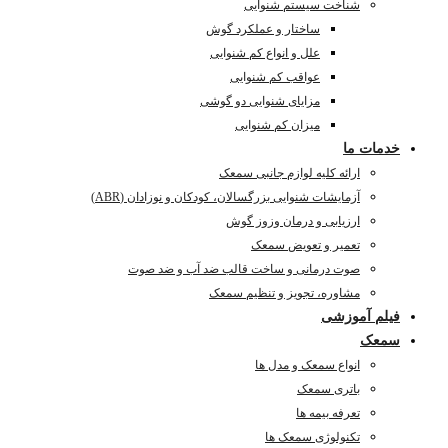
شناخت سیستم شنوایی
ساختار و عملکرد گوش
علل و انواع کم شنوایی
عواقب کم شنوایی
مزایای شنوایی دو گوشی
میزان کم شنوایی
خدمات ما
ارائه کلیه لوازم جانبی سمعک
آزمایشات شنوایی بزرگسالان، کودکان و نوزادان (ABR)
ارزیابی و درمان وزوز گوش
تعمیر و تعویض سمعک
صوت درمانی و ساخت قالب ضد آب و ضد صوت
مشاوره، تجویز و تنظیم سمعک
فیلم آموزشی
سمعک
انواع سمعک و مدل ها
باتری سمعک
تعرفه بیمه ها
تکنولوژی سمعک ها