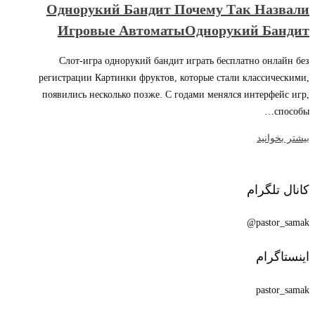
Однорукий Бандит Почему Так Назвали
Игровые АвтоматыОднорукий Бандит
Слот-игра однорукий бандит играть бесплатно онлайн без
регистрации Картинки фруктов, которые стали классическими,
появились несколько позже. С годами менялся интерфейс игр,
способы…
بیشتر بخوانید
کانال تلگرام
pastor_samak@
اینستاگرام
pastor_samak