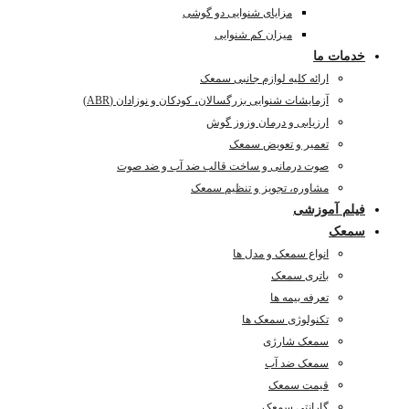
مزایای شنوایی دو گوشی
میزان کم شنوایی
خدمات ما
ارائه کلیه لوازم جانبی سمعک
آزمایشات شنوایی بزرگسالان، کودکان و نوزادان (ABR)
ارزیابی و درمان وزوز گوش
تعمیر و تعویض سمعک
صوت درمانی و ساخت قالب ضد آب و ضد صوت
مشاوره، تجویز و تنظیم سمعک
فیلم آموزشی
سمعک
انواع سمعک و مدل ها
باتری سمعک
تعرفه بیمه ها
تکنولوژی سمعک ها
سمعک شارژی
سمعک ضد آب
قیمت سمعک
گارانتی سمعک