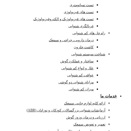
تست تمپانومتری
تست های فیزیولوژی
تست های فیزیولوژیک و الکتروفیزیولوژیک
غربالگری شنوایی
راه حل های کم شنوایی
درمان دارویی، جراحی و سمعک
کاشت حلزون
شناخت سیستم شنوایی
ساختار و عملکرد گوش
علل و انواع کم شنوایی
عواقب کم شنوایی
مزایای شنوایی دو گوشی
میزان کم شنوایی
خدمات ما
ارائه کلیه لوازم جانبی سمعک
آزمایشات شنوایی بزرگسالان، کودکان و نوزادان (ABR)
ارزیابی و درمان وزوز گوش
تعمیر و تعویض سمعک