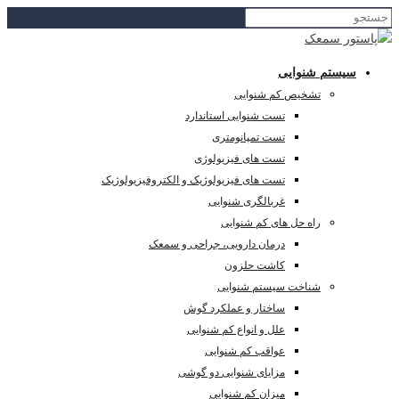
سیستم شنوایی
تشخیص کم شنوایی
تست شنوایی استاندارد
تست تمپانومتری
تست های فیزیولوژی
تست های فیزیولوژیک و الکتروفیزیولوژیک
غربالگری شنوایی
راه حل های کم شنوایی
درمان دارویی، جراحی و سمعک
کاشت حلزون
شناخت سیستم شنوایی
ساختار و عملکرد گوش
علل و انواع کم شنوایی
عواقب کم شنوایی
مزایای شنوایی دو گوشی
میزان کم شنوایی