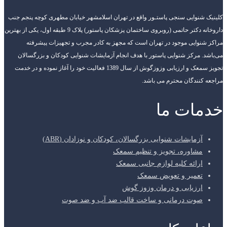
کلینیک شنوایی سنجی پاستـور واقع در تهران اسلامشهر خیابان مطهری کوچه پنجم جنب
داروخانه دکتر حاتمی (روبروی ساختمان پزشکان پاستور) پلاک 9 طبقه اول، یکی از بهترین
مراکز شنوایی موجود در تهران است که مجهز به کادر مجرب و تجهیزات پیشرفته
می‌باشد. مرکز شنوایی پاستور با هدف انجام آزمایشات شنوایی کودکان و بزرگسالان
تجویز سمعک و ارزیابی وزوزگوش از سال 1389 فعالیت خود را آغاز نموده و در خدمت
مراجعه کنندگان محترم می باشد.
خدمات ما
آزمایشات شنوایی بزرگسالان، کودکان و نوزادان (ABR)
مشاوره، تجویز و تنظیم سمعک
ارائه کلیه لوازم جانبی سمعک
تعمیر و تعویض سمعک
ارزیابی و درمان وزوز گوش
صوت درمانی و ساخت قالب ضد آب و ضد صوت