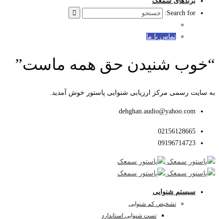
برندهای سمعک
Search for:
تماس با ما
“خوب شنیدن حق همه ماست”
به سایت رسمی مرکز ارزیابی شنوایی پاستور خوش آمدید.
dehghan.audio@yahoo.com
02156128665
09196714723
سیستم شنوایی
تشخیص کم شنوایی
تست شنوایی استاندارد