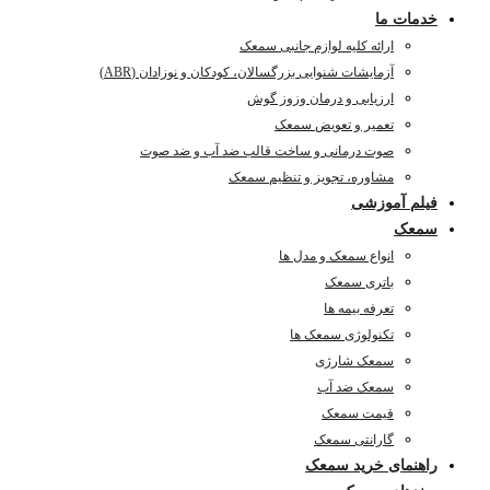
خدمات ما
ارائه کلیه لوازم جانبی سمعک
آزمایشات شنوایی بزرگسالان، کودکان و نوزادان (ABR)
ارزیابی و درمان وزوز گوش
تعمیر و تعویض سمعک
صوت درمانی و ساخت قالب ضد آب و ضد صوت
مشاوره، تجویز و تنظیم سمعک
فیلم آموزشی
سمعک
انواع سمعک و مدل ها
باتری سمعک
تعرفه بیمه ها
تکنولوژی سمعک ها
سمعک شارژی
سمعک ضد آب
قیمت سمعک
گارانتی سمعک
راهنمای خرید سمعک