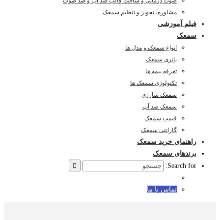
صوت درمانی و ساخت قالب ضد آب و ضد صوت
مشاوره، تجویز و تنظیم سمعک
فیلم آموزشی
سمعک
انواع سمعک و مدل ها
باتری سمعک
تعرفه بیمه ها
تکنولوژی سمعک ها
سمعک شارژی
سمعک ضد آب
قیمت سمعک
گارانتی سمعک
راهنمای خرید سمعک
برندهای سمعک
Search for:
تماس با ما