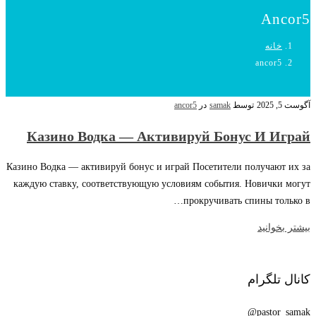
Ancor5
خانه
ancor5
آگوست 5, 2025
توسط
samak
در
ancor5
Казино Водка — Активируй Бонус И Играй
Казино Водка — активируй бонус и играй Посетители получают их за
каждую ставку, соответствующую условиям события. Новички могут
прокручивать спины только в…
بیشتر بخوانید
کانال تلگرام
pastor_samak@