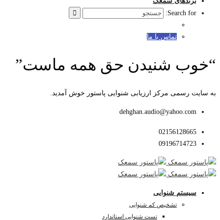
برندهای سمعک
Search for:
تماس با ما
“خوب شنیدن حق همه ماست”
به سایت رسمی مرکز ارزیابی شنوایی پاستور خوش آمدید.
dehghan.audio@yahoo.com
02156128665
09196714723
سیستم شنوایی
تشخیص کم شنوایی
تست شنوایی استاندارد