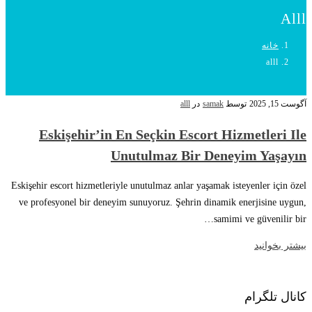
Alll
خانه
alll
آگوست 15, 2025
توسط
samak
در
alll
Eskişehir’in En Seçkin Escort Hizmetleri Ile
Unutulmaz Bir Deneyim Yaşayın
Eskişehir escort hizmetleriyle unutulmaz anlar yaşamak isteyenler için özel
ve profesyonel bir deneyim sunuyoruz. Şehrin dinamik enerjisine uygun,
samimi ve güvenilir bir…
بیشتر بخوانید
کانال تلگرام