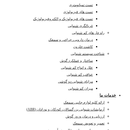
تست تمپانومتری
تست های فیزیولوژی
تست های فیزیولوژیک و الکتروفیزیولوژیک
غربالگری شنوایی
راه حل های کم شنوایی
درمان دارویی، جراحی و سمعک
کاشت حلزون
شناخت سیستم شنوایی
ساختار و عملکرد گوش
علل و انواع کم شنوایی
عواقب کم شنوایی
مزایای شنوایی دو گوشی
میزان کم شنوایی
خدمات ما
ارائه کلیه لوازم جانبی سمعک
آزمایشات شنوایی بزرگسالان، کودکان و نوزادان (ABR)
ارزیابی و درمان وزوز گوش
تعمیر و تعویض سمعک