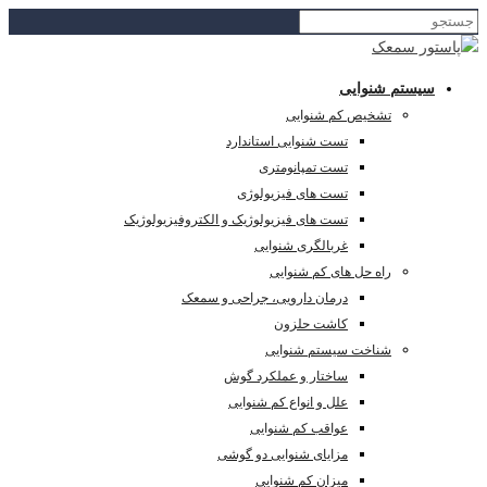
سیستم شنوایی
تشخیص کم شنوایی
تست شنوایی استاندارد
تست تمپانومتری
تست های فیزیولوژی
تست های فیزیولوژیک و الکتروفیزیولوژیک
غربالگری شنوایی
راه حل های کم شنوایی
درمان دارویی، جراحی و سمعک
کاشت حلزون
شناخت سیستم شنوایی
ساختار و عملکرد گوش
علل و انواع کم شنوایی
عواقب کم شنوایی
مزایای شنوایی دو گوشی
میزان کم شنوایی