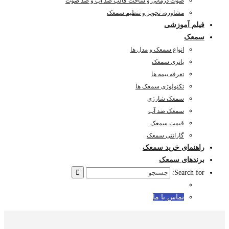
صوت درمانی و ساخت قالب ضد آب و ضد صوت
مشاوره، تجویز و تنظیم سمعک
فیلم آموزشی
سمعک
انواع سمعک و مدل ها
باتری سمعک
تعرفه بیمه ها
تکنولوژی سمعک ها
سمعک شارژی
سمعک ضد آب
قیمت سمعک
گارانتی سمعک
راهنمای خرید سمعک
برندهای سمعک
Search for:
تماس با ما