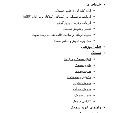
خدمات ما
ارائه کلیه لوازم جانبی سمعک
آزمایشات شنوایی بزرگسالان، کودکان و نوزادان (ABR)
ارزیابی و درمان وزوز گوش
تعمیر و تعویض سمعک
صوت درمانی و ساخت قالب ضد آب و ضد صوت
مشاوره، تجویز و تنظیم سمعک
فیلم آموزشی
سمعک
انواع سمعک و مدل ها
باتری سمعک
تعرفه بیمه ها
تکنولوژی سمعک ها
سمعک شارژی
سمعک ضد آب
قیمت سمعک
گارانتی سمعک
راهنمای خرید سمعک