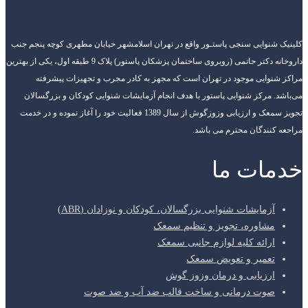
کلینیک شنوایی سنجی پاستـور واقع در تهران اسلامشهر خیابان مطهری کوچه پنجم جنب
داروخانه دکتر حاتمی (روبروی ساختمان پزشکان پاستور) پلاک 9 طبقه اول، یکی از بهترین
مراکز شنوایی موجود در تهران است که مجهز به کادر مجرب و تجهیزات پیشرفته
می‌باشد. مرکز شنوایی پاستور با هدف انجام آزمایشات شنوایی کودکان و بزرگسالان
تجویز سمعک و ارزیابی وزوزگوش از سال 1389 فعالیت خود را آغاز نموده و در خدمت
مراجعه کنندگان محترم می باشد.
خدمات ما
آزمایشات شنوایی بزرگسالان، کودکان و نوزادان (ABR)
مشاوره، تجویز و تنظیم سمعک
ارائه کلیه لوازم جانبی سمعک
تعمیر و تعویض سمعک
ارزیابی و درمان وزوز گوش
صوت درمانی و ساخت قالب ضد آب و ضد صوت