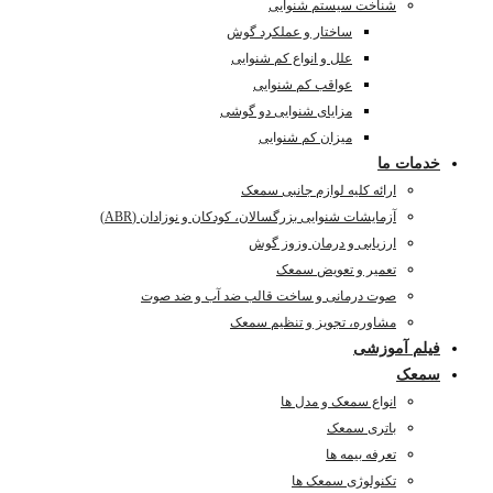
شناخت سیستم شنوایی
ساختار و عملکرد گوش
علل و انواع کم شنوایی
عواقب کم شنوایی
مزایای شنوایی دو گوشی
میزان کم شنوایی
خدمات ما
ارائه کلیه لوازم جانبی سمعک
آزمایشات شنوایی بزرگسالان، کودکان و نوزادان (ABR)
ارزیابی و درمان وزوز گوش
تعمیر و تعویض سمعک
صوت درمانی و ساخت قالب ضد آب و ضد صوت
مشاوره، تجویز و تنظیم سمعک
فیلم آموزشی
سمعک
انواع سمعک و مدل ها
باتری سمعک
تعرفه بیمه ها
تکنولوژی سمعک ها