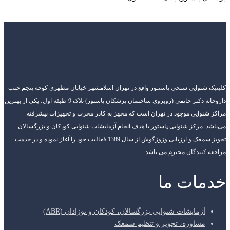
کلینیک شنوایی سنجی پاستـور واقع در تهران اسلامشهر خیابان مطهری کوچه پنجم جنب
داروخانه دکتر حاتمی (روبروی ساختمان پزشکان پاستور) پلاک 9 طبقه اول، یکی از بهترین
مراکز شنوایی موجود در تهران است که مجهز به کادر مجرب و تجهیزات پیشرفته
می‌باشد. مرکز شنوایی پاستور با هدف انجام آزمایشات شنوایی کودکان و بزرگسالان
تجویز سمعک و ارزیابی وزوزگوش از سال 1389 فعالیت خود را آغاز نموده و در خدمت
مراجعه کنندگان محترم می باشد.
خدمات ما
آزمایشات شنوایی بزرگسالان، کودکان و نوزادان (ABR)
مشاوره، تجویز و تنظیم سمعک