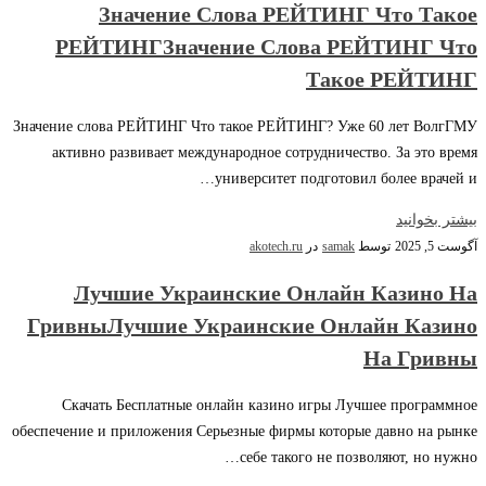
Значение Слова РЕЙТИНГ Что Такое
РЕЙТИНГЗначение Слова РЕЙТИНГ Что
Такое РЕЙТИНГ
Значение слова РЕЙТИНГ Что такое РЕЙТИНГ? Уже 60 лет ВолгГМУ
активно развивает международное сотрудничество. За это время
университет подготовил более врачей и…
بیشتر بخوانید
آگوست 5, 2025
توسط
samak
در
akotech.ru
Лучшие Украинские Онлайн Казино На
ГривныЛучшие Украинские Онлайн Казино
На Гривны
Скачать Бесплатные онлайн казино игры Лучшее программное
обеспечение и приложения Серьезные фирмы которые давно на рынке
себе такого не позволяют, но нужно…