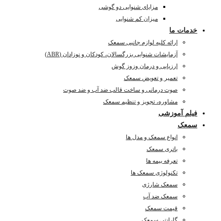
مزایای شنوایی دو گوشی
میزان کم شنوایی
خدمات ما
ارائه کلیه لوازم جانبی سمعک
آزمایشات شنوایی بزرگسالان، کودکان و نوزادان (ABR)
ارزیابی و درمان وزوز گوش
تعمیر و تعویض سمعک
صوت درمانی و ساخت قالب ضد آب و ضد صوت
مشاوره، تجویز و تنظیم سمعک
فیلم آموزشی
سمعک
انواع سمعک و مدل ها
باتری سمعک
تعرفه بیمه ها
تکنولوژی سمعک ها
سمعک شارژی
سمعک ضد آب
قیمت سمعک
گارانتی سمعک