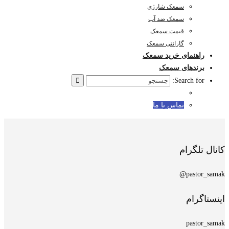
سمعک شارژی
سمعک ضد آب
قیمت سمعک
گارانتی سمعک
راهنمای خرید سمعک
برندهای سمعک
Search for:
تماس با ما
کانال تلگرام
pastor_samak@
اینستاگرام
pastor_samak