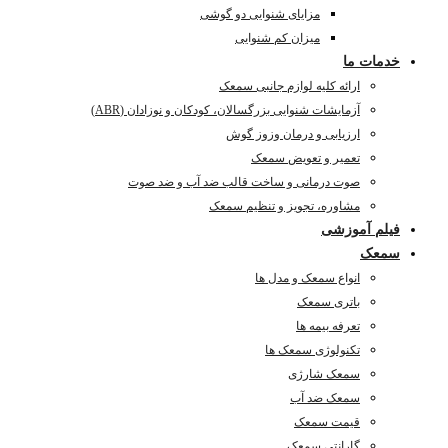
مزایای شنوایی دو گوشی
میزان کم شنوایی
خدمات ما
ارائه کلیه لوازم جانبی سمعک
آزمایشات شنوایی بزرگسالان، کودکان و نوزادان (ABR)
ارزیابی و درمان وزوز گوش
تعمیر و تعویض سمعک
صوت درمانی و ساخت قالب ضد آب و ضد صوت
مشاوره، تجویز و تنظیم سمعک
فیلم آموزشی
سمعک
انواع سمعک و مدل ها
باتری سمعک
تعرفه بیمه ها
تکنولوژی سمعک ها
سمعک شارژی
سمعک ضد آب
قیمت سمعک
گارانتی سمعک