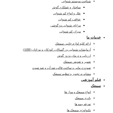
شناخت سیستم شنوایی
ساختار و عملکرد گوش
علل و انواع کم شنوایی
عواقب کم شنوایی
مزایای شنوایی دو گوشی
میزان کم شنوایی
خدمات ما
ارائه کلیه لوازم جانبی سمعک
آزمایشات شنوایی بزرگسالان، کودکان و نوزادان (ABR)
ارزیابی و درمان وزوز گوش
تعمیر و تعویض سمعک
صوت درمانی و ساخت قالب ضد آب و ضد صوت
مشاوره، تجویز و تنظیم سمعک
فیلم آموزشی
سمعک
انواع سمعک و مدل ها
باتری سمعک
تعرفه بیمه ها
تکنولوژی سمعک ها