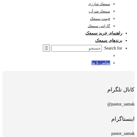
سمعک شارژی
سمعک ضد آب
قیمت سمعک
گارانتی سمعک
راهنمای خرید سمعک
برندهای سمعک
Search for:
تماس با ما
کانال تلگرام
pastor_samak@
اینستاگرام
pastor_samak