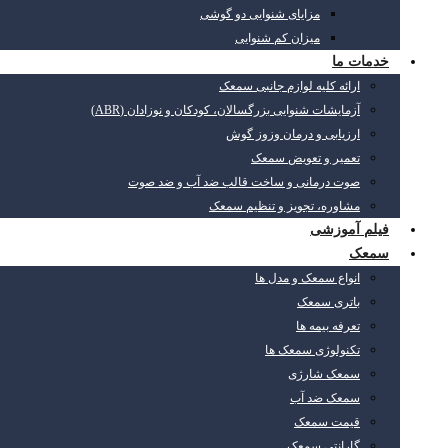
مزایای شنوایی دو گوشی
میزان کم شنوایی
خدمات ما
ارائه کلیه لوازم جانبی سمعک
آزمایشات شنوایی بزرگسالان، کودکان و نوزادان (ABR)
ارزیابی و درمان وزوز گوش
تعمیر و تعویض سمعک
صوت درمانی و ساخت قالب ضد آب و ضد صوت
مشاوره، تجویز و تنظیم سمعک
فیلم آموزشی
سمعک
انواع سمعک و مدل ها
باتری سمعک
تعرفه بیمه ها
تکنولوژی سمعک ها
سمعک شارژی
سمعک ضد آب
قیمت سمعک
گارانتی سمعک