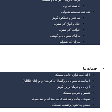
کاشت حلزون
شناخت سیستم شنوایی
ساختار و عملکرد گوش
علل و انواع کم شنوایی
عواقب کم شنوایی
مزایای شنوایی دو گوشی
میزان کم شنوایی
خدمات ما
ارائه کلیه لوازم جانبی سمعک
آزمایشات شنوایی بزرگسالان، کودکان و نوزادان (ABR)
ارزیابی و درمان وزوز گوش
تعمیر و تعویض سمعک
صوت درمانی و ساخت قالب ضد آب و ضد صوت
مشاوره، تجویز و تنظیم سمعک