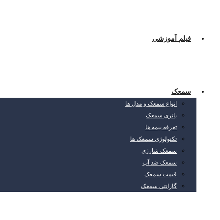
فیلم آموزشی
سمعک
انواع سمعک و مدل ها
باتری سمعک
تعرفه بیمه ها
تکنولوژی سمعک ها
سمعک شارژی
سمعک ضد آب
قیمت سمعک
گارانتی سمعک