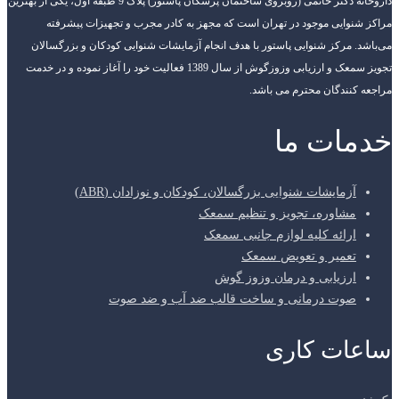
داروخانه دکتر حاتمی (روبروی ساختمان پزشکان پاستور) پلاک 9 طبقه اول، یکی از بهترین
مراکز شنوایی موجود در تهران است که مجهز به کادر مجرب و تجهیزات پیشرفته
می‌باشد. مرکز شنوایی پاستور با هدف انجام آزمایشات شنوایی کودکان و بزرگسالان
تجویز سمعک و ارزیابی وزوزگوش از سال 1389 فعالیت خود را آغاز نموده و در خدمت
مراجعه کنندگان محترم می باشد.
خدمات ما
آزمایشات شنوایی بزرگسالان، کودکان و نوزادان (ABR)
مشاوره، تجویز و تنظیم سمعک
ارائه کلیه لوازم جانبی سمعک
تعمیر و تعویض سمعک
ارزیابی و درمان وزوز گوش
صوت درمانی و ساخت قالب ضد آب و ضد صوت
ساعات کاری