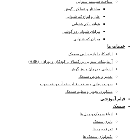
شناخت سیستم شنوایی
ساختار و عملکرد گوش
علل و انواع کم شنوایی
عواقب کم شنوایی
مزایای شنوایی دو گوشی
میزان کم شنوایی
خدمات ما
ارائه کلیه لوازم جانبی سمعک
آزمایشات شنوایی بزرگسالان، کودکان و نوزادان (ABR)
ارزیابی و درمان وزوز گوش
تعمیر و تعویض سمعک
صوت درمانی و ساخت قالب ضد آب و ضد صوت
مشاوره، تجویز و تنظیم سمعک
فیلم آموزشی
سمعک
انواع سمعک و مدل ها
باتری سمعک
تعرفه بیمه ها
تکنولوژی سمعک ها