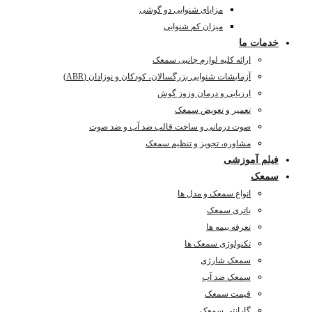
مزایای شنوایی دو گوشی
میزان کم شنوایی
خدمات ما
ارائه کلیه لوازم جانبی سمعک
آزمایشات شنوایی بزرگسالان، کودکان و نوزادان (ABR)
ارزیابی و درمان وزوز گوش
تعمیر و تعویض سمعک
صوت درمانی و ساخت قالب ضد آب و ضد صوت
مشاوره، تجویز و تنظیم سمعک
فیلم آموزشی
سمعک
انواع سمعک و مدل ها
باتری سمعک
تعرفه بیمه ها
تکنولوژی سمعک ها
سمعک شارژی
سمعک ضد آب
قیمت سمعک
گارانتی سمعک