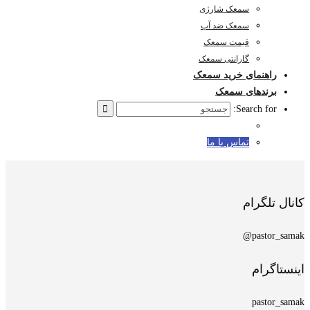
سمعک شارژی
سمعک ضد آب
قیمت سمعک
گارانتی سمعک
راهنمای خرید سمعک
برندهای سمعک
Search for:
تماس با ما
کانال تلگرام
pastor_samak@
اینستاگرام
pastor_samak