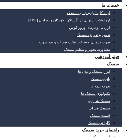
خدمات ما
ارائه کلیه لوازم جانبی سمعک
آزمایشات شنوایی بزرگسالان، کودکان و نوزادان (ABR)
ارزیابی و درمان وزوز گوش
تعمیر و تعویض سمعک
صوت درمانی و ساخت قالب ضد آب و ضد صوت
مشاوره، تجویز و تنظیم سمعک
فیلم آموزشی
سمعک
انواع سمعک و مدل ها
باتری سمعک
تعرفه بیمه ها
تکنولوژی سمعک ها
سمعک شارژی
سمعک ضد آب
قیمت سمعک
گارانتی سمعک
راهنمای خرید سمعک