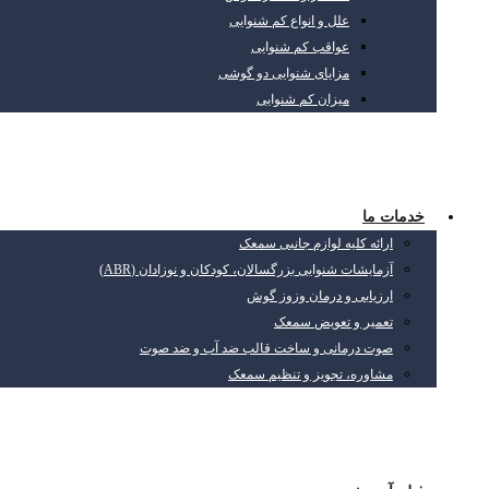
علل و انواع کم شنوایی
عواقب کم شنوایی
مزایای شنوایی دو گوشی
میزان کم شنوایی
خدمات ما
ارائه کلیه لوازم جانبی سمعک
آزمایشات شنوایی بزرگسالان، کودکان و نوزادان (ABR)
ارزیابی و درمان وزوز گوش
تعمیر و تعویض سمعک
صوت درمانی و ساخت قالب ضد آب و ضد صوت
مشاوره، تجویز و تنظیم سمعک