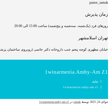
pastor_samak
زمان پذیرش
روزهای فرد (یک‌شنبه، سه‌شنبه و پنج‌شنبه) ساعت 15:00 الی 20:00
تهران اسلامشهر
خیابان مطهری کوچه پنجم جنب داروخانه دکتر حاتمی (روبروی ساختمان پزشکان
1winarmenia.amhy-Am Z1
خانه
1winarmenia.amhy-am z1
جولای 24, 2025
توسط
samak
در
1winarmenia.amhy-am z1