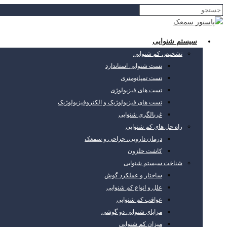
سیستم شنوایی
تشخیص کم شنوایی
تست شنوایی استاندارد
تست تمپانومتری
تست های فیزیولوژی
تست های فیزیولوژیک و الکتروفیزیولوژیک
غربالگری شنوایی
راه حل های کم شنوایی
درمان دارویی، جراحی و سمعک
کاشت حلزون
شناخت سیستم شنوایی
ساختار و عملکرد گوش
علل و انواع کم شنوایی
عواقب کم شنوایی
مزایای شنوایی دو گوشی
میزان کم شنوایی