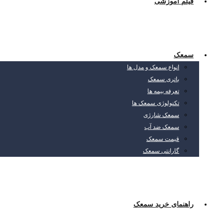
فیلم آموزشی
سمعک
انواع سمعک و مدل ها
باتری سمعک
تعرفه بیمه ها
تکنولوژی سمعک ها
سمعک شارژی
سمعک ضد آب
قیمت سمعک
گارانتی سمعک
راهنمای خرید سمعک