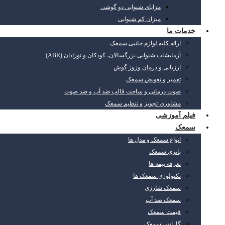
مزایای شنوایی دو گوشی
میزان کم شنوایی
خدمات ما
ارائه کلیه لوازم جانبی سمعک
آزمایشات شنوایی بزرگسالان، کودکان و نوزادان (ABR)
ارزیابی و درمان وزوز گوش
تعمیر و تعویض سمعک
صوت درمانی و ساخت قالب ضد آب و ضد صوت
مشاوره، تجویز و تنظیم سمعک
فیلم آموزشی
سمعک
انواع سمعک و مدل ها
باتری سمعک
تعرفه بیمه ها
تکنولوژی سمعک ها
سمعک شارژی
سمعک ضد آب
قیمت سمعک
گارانتی سمعک