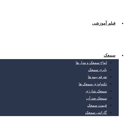
فیلم آموزشی
سمعک
انواع سمعک و مدل ها
باتری سمعک
تعرفه بیمه ها
تکنولوژی سمعک ها
سمعک شارژی
سمعک ضد آب
قیمت سمعک
گارانتی سمعک