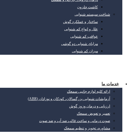
کاشت حلزون
شناخت سیستم شنوایی
ساختار و عملکرد گوش
علل و انواع کم شنوایی
عواقب کم شنوایی
مزایای شنوایی دو گوشی
میزان کم شنوایی
خدمات ما
ارائه کلیه لوازم جانبی سمعک
آزمایشات شنوایی بزرگسالان، کودکان و نوزادان (ABR)
ارزیابی و درمان وزوز گوش
تعمیر و تعویض سمعک
صوت درمانی و ساخت قالب ضد آب و ضد صوت
مشاوره، تجویز و تنظیم سمعک