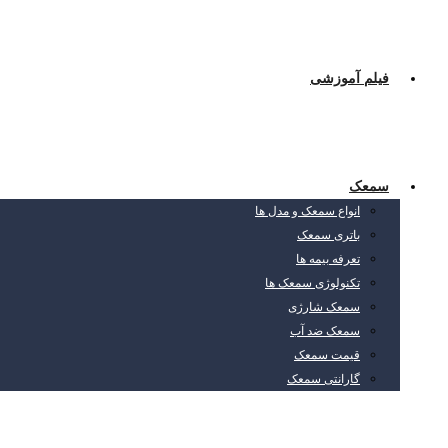
فیلم آموزشی
سمعک
انواع سمعک و مدل ها
باتری سمعک
تعرفه بیمه ها
تکنولوژی سمعک ها
سمعک شارژی
سمعک ضد آب
قیمت سمعک
گارانتی سمعک