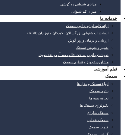
مزایای شنوایی دو گوشی
میزان کم شنوایی
خدمات ما
ارائه کلیه لوازم جانبی سمعک
آزمایشات شنوایی بزرگسالان، کودکان و نوزادان (ABR)
ارزیابی و درمان وزوز گوش
تعمیر و تعویض سمعک
صوت درمانی و ساخت قالب ضد آب و ضد صوت
مشاوره، تجویز و تنظیم سمعک
فیلم آموزشی
سمعک
انواع سمعک و مدل ها
باتری سمعک
تعرفه بیمه ها
تکنولوژی سمعک ها
سمعک شارژی
سمعک ضد آب
قیمت سمعک
گارانتی سمعک