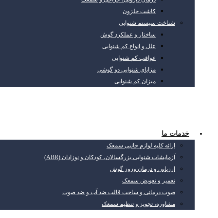
کاشت حلزون
شناخت سیستم شنوایی
ساختار و عملکرد گوش
علل و انواع کم شنوایی
عواقب کم شنوایی
مزایای شنوایی دو گوشی
میزان کم شنوایی
خدمات ما
ارائه کلیه لوازم جانبی سمعک
آزمایشات شنوایی بزرگسالان، کودکان و نوزادان (ABR)
ارزیابی و درمان وزوز گوش
تعمیر و تعویض سمعک
صوت درمانی و ساخت قالب ضد آب و ضد صوت
مشاوره، تجویز و تنظیم سمعک