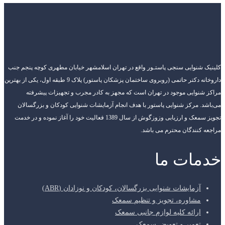
کلینیک شنوایی سنجی پاستـور واقع در تهران اسلامشهر خیابان مطهری کوچه پنجم جنب
داروخانه دکتر حاتمی (روبروی ساختمان پزشکان پاستور) پلاک 9 طبقه اول، یکی از بهترین
مراکز شنوایی موجود در تهران است که مجهز به کادر مجرب و تجهیزات پیشرفته
می‌باشد. مرکز شنوایی پاستور با هدف انجام آزمایشات شنوایی کودکان و بزرگسالان
تجویز سمعک و ارزیابی وزوزگوش از سال 1389 فعالیت خود را آغاز نموده و در خدمت
مراجعه کنندگان محترم می باشد.
خدمات ما
آزمایشات شنوایی بزرگسالان، کودکان و نوزادان (ABR)
مشاوره، تجویز و تنظیم سمعک
ارائه کلیه لوازم جانبی سمعک
تعمیر و تعویض سمعک