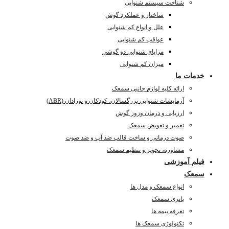
شناخت سیستم شنوایی
ساختار و عملکرد گوش
علل و انواع کم شنوایی
عواقب کم شنوایی
مزایای شنوایی دو گوشی
میزان کم شنوایی
خدمات ما
ارائه کلیه لوازم جانبی سمعک
آزمایشات شنوایی بزرگسالان، کودکان و نوزادان (ABR)
ارزیابی و درمان وزوز گوش
تعمیر و تعویض سمعک
صوت درمانی و ساخت قالب ضد آب و ضد صوت
مشاوره، تجویز و تنظیم سمعک
فیلم آموزشی
سمعک
انواع سمعک و مدل ها
باتری سمعک
تعرفه بیمه ها
تکنولوژی سمعک ها