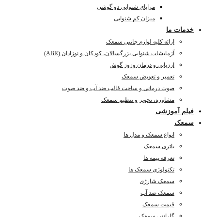
مزایای شنوایی دو گوشی
میزان کم شنوایی
خدمات ما
ارائه کلیه لوازم جانبی سمعک
آزمایشات شنوایی بزرگسالان، کودکان و نوزادان (ABR)
ارزیابی و درمان وزوز گوش
تعمیر و تعویض سمعک
صوت درمانی و ساخت قالب ضد آب و ضد صوت
مشاوره، تجویز و تنظیم سمعک
فیلم آموزشی
سمعک
انواع سمعک و مدل ها
باتری سمعک
تعرفه بیمه ها
تکنولوژی سمعک ها
سمعک شارژی
سمعک ضد آب
قیمت سمعک
گارانتی سمعک