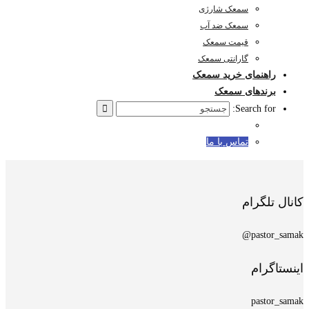
سمعک شارژی
سمعک ضد آب
قیمت سمعک
گارانتی سمعک
راهنمای خرید سمعک
برندهای سمعک
Search for:
تماس با ما
کانال تلگرام
pastor_samak@
اینستاگرام
pastor_samak