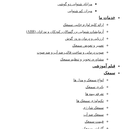
مزایای شنوایی دو گوشی
میزان کم شنوایی
خدمات ما
ارائه کلیه لوازم جانبی سمعک
آزمایشات شنوایی بزرگسالان، کودکان و نوزادان (ABR)
ارزیابی و درمان وزوز گوش
تعمیر و تعویض سمعک
صوت درمانی و ساخت قالب ضد آب و ضد صوت
مشاوره، تجویز و تنظیم سمعک
فیلم آموزشی
سمعک
انواع سمعک و مدل ها
باتری سمعک
تعرفه بیمه ها
تکنولوژی سمعک ها
سمعک شارژی
سمعک ضد آب
قیمت سمعک
گارانتی سمعک