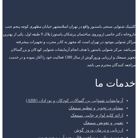
کلینیک شنوایی سنجی پاستـور واقع در تهران اسلامشهر خیابان مطهری کوچه پنجم جنب
داروخانه دکتر حاتمی (روبروی ساختمان پزشکان پاستور) پلاک 9 طبقه اول، یکی از بهترین
مراکز شنوایی موجود در تهران است که مجهز به کادر مجرب و تجهیزات پیشرفته
می‌باشد. مرکز شنوایی پاستور با هدف انجام آزمایشات شنوایی کودکان و بزرگسالان
تجویز سمعک و ارزیابی وزوزگوش از سال 1389 فعالیت خود را آغاز نموده و در خدمت
مراجعه کنندگان محترم می باشد.
خدمات ما
آزمایشات شنوایی بزرگسالان، کودکان و نوزادان (ABR)
مشاوره، تجویز و تنظیم سمعک
ارائه کلیه لوازم جانبی سمعک
تعمیر و تعویض سمعک
ارزیابی و درمان وزوز گوش
صوت درمانی و ساخت قالب ضد آب و ضد صوت