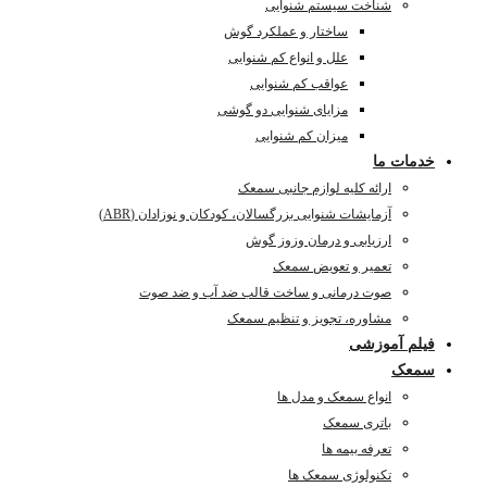
شناخت سیستم شنوایی
ساختار و عملکرد گوش
علل و انواع کم شنوایی
عواقب کم شنوایی
مزایای شنوایی دو گوشی
میزان کم شنوایی
خدمات ما
ارائه کلیه لوازم جانبی سمعک
آزمایشات شنوایی بزرگسالان، کودکان و نوزادان (ABR)
ارزیابی و درمان وزوز گوش
تعمیر و تعویض سمعک
صوت درمانی و ساخت قالب ضد آب و ضد صوت
مشاوره، تجویز و تنظیم سمعک
فیلم آموزشی
سمعک
انواع سمعک و مدل ها
باتری سمعک
تعرفه بیمه ها
تکنولوژی سمعک ها