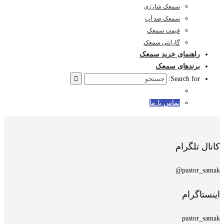
سمعک شارژی
سمعک ضد آب
قیمت سمعک
گارانتی سمعک
راهنمای خرید سمعک
برندهای سمعک
Search for:
تماس با ما
کانال تلگرام
pastor_samak@
اینستاگرام
pastor_samak