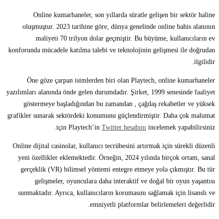
Online kumarhaneler, son yıllarda süratle gelişen bir sektör haline
oluşmuştur. 2023 tarihine göre, dünya genelinde online bahis alanının
maliyeti 70 trilyon dolar geçmiştir. Bu büyüme, kullanıcıların ev
konforunda mücadele katılma talebi ve teknolojinin gelişmesi ile doğrudan
ilgilidir.
Öne göze çarpan isimlerden biri olan Playtech, online kumarhaneler
yazılımları alanında önde gelen durumdadır. Şirket, 1999 senesinde faaliyet
göstermeye başladığından bu zamandan , çağdaş rekabetler ve yüksek
grafikler sunarak sektördeki konumunu güçlendirmiştir. Daha çok malumat
için Playtech’in
Twitter hesabını
incelemek yapabilirsiniz.
Online dijital casinolar, kullanıcı tecrübesini artırmak için sürekli düzenli
yeni özellikler eklemektedir. Örneğin, 2024 yılında birçok ortam, sanal
gerçeklik (VR) bilimsel yöntemi entegre etmeye yola çıkmıştır. Bu tür
gelişmeler, oyunculara daha interaktif ve doğal bir oyun yaşantısı
sunmaktadır. Ayrıca, kullanıcıların korumasını sağlamak için lisanslı ve
emniyetli platformlar belirlemeleri değerlidir.