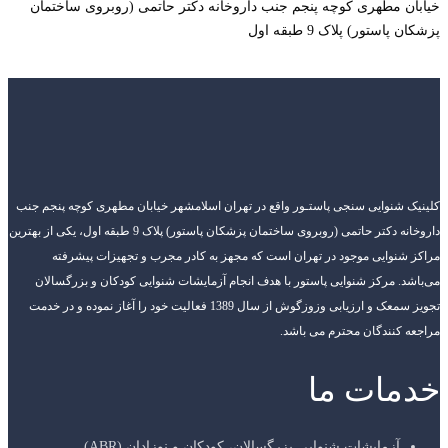
خیابان مطهری کوچه پنجم جنب داروخانه دکتر حاتمی (روبروی ساختمان
پزشکان پاستور) پلاک 9 طبقه اول
کلینیک شنوایی سنجی پاستـور واقع در تهران اسلامشهر خیابان مطهری کوچه پنجم جنب
داروخانه دکتر حاتمی (روبروی ساختمان پزشکان پاستور) پلاک 9 طبقه اول، یکی از بهترین
مراکز شنوایی موجود در تهران است که مجهز به کادر مجرب و تجهیزات پیشرفته
می‌باشد. مرکز شنوایی پاستور با هدف انجام آزمایشات شنوایی کودکان و بزرگسالان
تجویز سمعک و ارزیابی وزوزگوش از سال 1389 فعالیت خود را آغاز نموده و در خدمت
مراجعه کنندگان محترم می باشد.
خدمات ما
آزمایشات شنوایی بزرگسالان، کودکان و نوزادان (ABR)