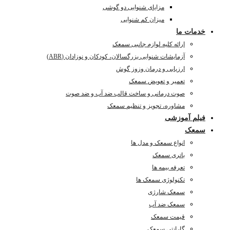
مزایای شنوایی دو گوشی
میزان کم شنوایی
خدمات ما
ارائه کلیه لوازم جانبی سمعک
آزمایشات شنوایی بزرگسالان، کودکان و نوزادان (ABR)
ارزیابی و درمان وزوز گوش
تعمیر و تعویض سمعک
صوت درمانی و ساخت قالب ضد آب و ضد صوت
مشاوره، تجویز و تنظیم سمعک
فیلم آموزشی
سمعک
انواع سمعک و مدل ها
باتری سمعک
تعرفه بیمه ها
تکنولوژی سمعک ها
سمعک شارژی
سمعک ضد آب
قیمت سمعک
گارانتی سمعک