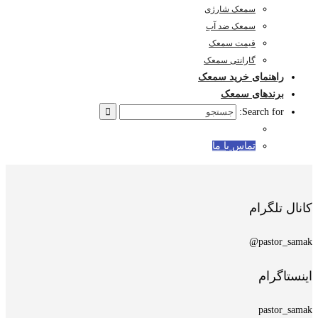
سمعک شارژی
سمعک ضد آب
قیمت سمعک
گارانتی سمعک
راهنمای خرید سمعک
برندهای سمعک
Search for:
تماس با ما
کانال تلگرام
pastor_samak@
اینستاگرام
pastor_samak