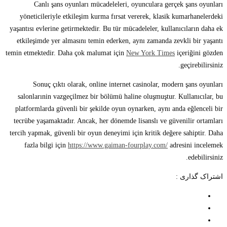
Canlı şans oyunları mücadeleleri, oyunculara gerçek şans oyunları
yöneticileriyle etkileşim kurma fırsat vererek, klasik kumarhanelerdeki
yaşantısı evlerine getirmektedir. Bu tür mücadeleler, kullanıcıların daha ek
etkileşimde yer almasını temin ederken, aynı zamanda zevkli bir yaşantı
temin etmektedir. Daha çok malumat için
New York Times
içeriğini gözden
geçirebilirsiniz.
Sonuç çıktı olarak, online internet casinolar, modern şans oyunları
salonlarınin vazgeçilmez bir bölümü haline oluşmuştur. Kullanıcılar, bu
platformlarda güvenli bir şekilde oyun oynarken, aynı anda eğlenceli bir
tecrübe yaşamaktadır. Ancak, her dönemde lisanslı ve güvenilir ortamları
tercih yapmak, güvenli bir oyun deneyimi için kritik değere sahiptir. Daha
fazla bilgi için
https://www.gaiman-fourplay.com/
adresini incelemek
edebilirsiniz.
اشتراک گذاری :