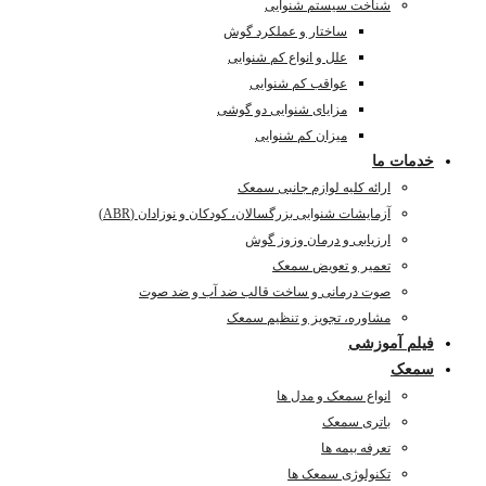
شناخت سیستم شنوایی
ساختار و عملکرد گوش
علل و انواع کم شنوایی
عواقب کم شنوایی
مزایای شنوایی دو گوشی
میزان کم شنوایی
خدمات ما
ارائه کلیه لوازم جانبی سمعک
آزمایشات شنوایی بزرگسالان، کودکان و نوزادان (ABR)
ارزیابی و درمان وزوز گوش
تعمیر و تعویض سمعک
صوت درمانی و ساخت قالب ضد آب و ضد صوت
مشاوره، تجویز و تنظیم سمعک
فیلم آموزشی
سمعک
انواع سمعک و مدل ها
باتری سمعک
تعرفه بیمه ها
تکنولوژی سمعک ها