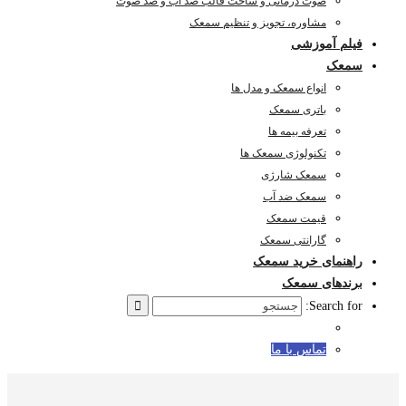
صوت درمانی و ساخت قالب ضد آب و ضد صوت
مشاوره، تجویز و تنظیم سمعک
فیلم آموزشی
سمعک
انواع سمعک و مدل ها
باتری سمعک
تعرفه بیمه ها
تکنولوژی سمعک ها
سمعک شارژی
سمعک ضد آب
قیمت سمعک
گارانتی سمعک
راهنمای خرید سمعک
برندهای سمعک
Search for:
تماس با ما