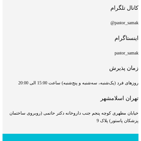
کانال تلگرام
pastor_samak@
اینستاگرام
pastor_samak
زمان پذیرش
روزهای فرد (یک‌شنبه، سه‌شنبه و پنج‌شنبه) ساعت 15:00 الی 20:00
تهران اسلامشهر
خیابان مطهری کوچه پنجم جنب داروخانه دکتر حاتمی (روبروی ساختمان
پزشکان پاستور) پلاک 9