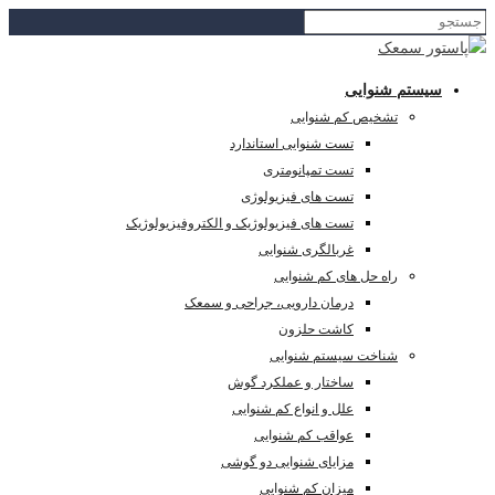
سیستم شنوایی
تشخیص کم شنوایی
تست شنوایی استاندارد
تست تمپانومتری
تست های فیزیولوژی
تست های فیزیولوژیک و الکتروفیزیولوژیک
غربالگری شنوایی
راه حل های کم شنوایی
درمان دارویی، جراحی و سمعک
کاشت حلزون
شناخت سیستم شنوایی
ساختار و عملکرد گوش
علل و انواع کم شنوایی
عواقب کم شنوایی
مزایای شنوایی دو گوشی
میزان کم شنوایی