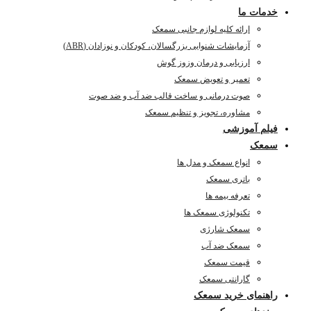
خدمات ما
ارائه کلیه لوازم جانبی سمعک
آزمایشات شنوایی بزرگسالان، کودکان و نوزادان (ABR)
ارزیابی و درمان وزوز گوش
تعمیر و تعویض سمعک
صوت درمانی و ساخت قالب ضد آب و ضد صوت
مشاوره، تجویز و تنظیم سمعک
فیلم آموزشی
سمعک
انواع سمعک و مدل ها
باتری سمعک
تعرفه بیمه ها
تکنولوژی سمعک ها
سمعک شارژی
سمعک ضد آب
قیمت سمعک
گارانتی سمعک
راهنمای خرید سمعک