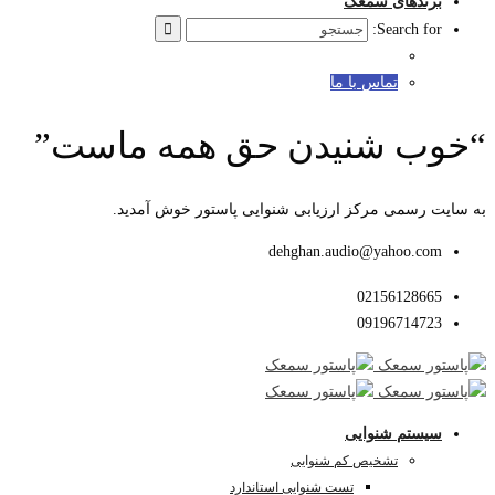
برندهای سمعک
Search for:
تماس با ما
“خوب شنیدن حق همه ماست”
به سایت رسمی مرکز ارزیابی شنوایی پاستور خوش آمدید.
dehghan.audio@yahoo.com
02156128665
09196714723
سیستم شنوایی
تشخیص کم شنوایی
تست شنوایی استاندارد