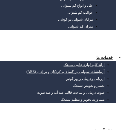
علل و انواع کم شنوایی
عواقب کم شنوایی
مزایای شنوایی دو گوشی
میزان کم شنوایی
خدمات ما
ارائه کلیه لوازم جانبی سمعک
آزمایشات شنوایی بزرگسالان، کودکان و نوزادان (ABR)
ارزیابی و درمان وزوز گوش
تعمیر و تعویض سمعک
صوت درمانی و ساخت قالب ضد آب و ضد صوت
مشاوره، تجویز و تنظیم سمعک