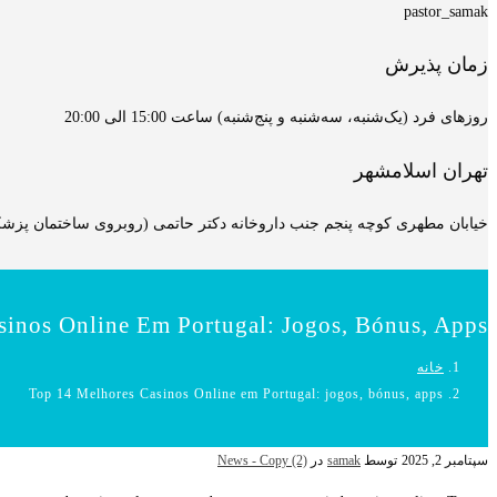
pastor_samak
زمان پذیرش
روزهای فرد (یک‌شنبه، سه‌شنبه و پنج‌شنبه) ساعت 15:00 الی 20:00
تهران اسلامشهر
خیابان مطهری کوچه پنجم جنب داروخانه دکتر حاتمی (روبروی ساختمان پزشکان
sinos Online Em Portugal: Jogos, Bónus, Apps
خانه
Top 14 Melhores Casinos Online em Portugal: jogos, bónus, apps
سپتامبر 2, 2025
توسط
samak
در
News - Copy (2)