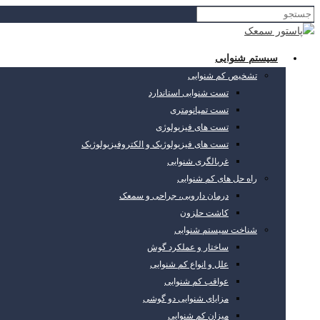
سیستم شنوایی
تشخیص کم شنوایی
تست شنوایی استاندارد
تست تمپانومتری
تست های فیزیولوژی
تست های فیزیولوژیک و الکتروفیزیولوژیک
غربالگری شنوایی
راه حل های کم شنوایی
درمان دارویی، جراحی و سمعک
کاشت حلزون
شناخت سیستم شنوایی
ساختار و عملکرد گوش
علل و انواع کم شنوایی
عواقب کم شنوایی
مزایای شنوایی دو گوشی
میزان کم شنوایی