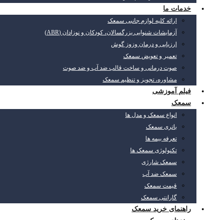
خدمات ما
ارائه کلیه لوازم جانبی سمعک
آزمایشات شنوایی بزرگسالان، کودکان و نوزادان (ABR)
ارزیابی و درمان وزوز گوش
تعمیر و تعویض سمعک
صوت درمانی و ساخت قالب ضد آب و ضد صوت
مشاوره، تجویز و تنظیم سمعک
فیلم آموزشی
سمعک
انواع سمعک و مدل ها
باتری سمعک
تعرفه بیمه ها
تکنولوژی سمعک ها
سمعک شارژی
سمعک ضد آب
قیمت سمعک
گارانتی سمعک
راهنمای خرید سمعک