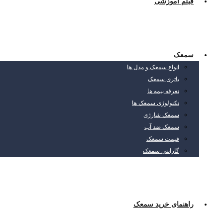
فیلم آموزشی
سمعک
انواع سمعک و مدل ها
باتری سمعک
تعرفه بیمه ها
تکنولوژی سمعک ها
سمعک شارژی
سمعک ضد آب
قیمت سمعک
گارانتی سمعک
راهنمای خرید سمعک