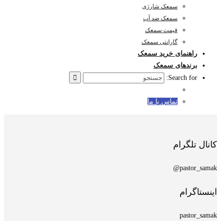
سمعک شارژی
سمعک ضد آب
قیمت سمعک
گارانتی سمعک
راهنمای خرید سمعک
برندهای سمعک
Search for:
تماس با ما
کانال تلگرام
pastor_samak@
اینستاگرام
pastor_samak