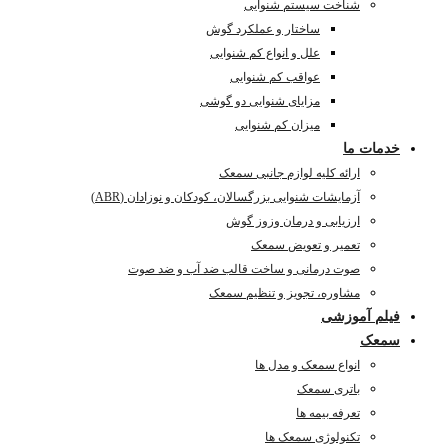
شناخت سیستم شنوایی
ساختار و عملکرد گوش
علل و انواع کم شنوایی
عواقب کم شنوایی
مزایای شنوایی دو گوشی
میزان کم شنوایی
خدمات ما
ارائه کلیه لوازم جانبی سمعک
آزمایشات شنوایی بزرگسالان، کودکان و نوزادان (ABR)
ارزیابی و درمان وزوز گوش
تعمیر و تعویض سمعک
صوت درمانی و ساخت قالب ضد آب و ضد صوت
مشاوره، تجویز و تنظیم سمعک
فیلم آموزشی
سمعک
انواع سمعک و مدل ها
باتری سمعک
تعرفه بیمه ها
تکنولوژی سمعک ها