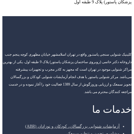
پزشکان پاستور) پلاک 9 طبقه اول
کلینیک شنوایی سنجی پاستـور واقع در تهران اسلامشهر خیابان مطهری کوچه پنجم جنب
داروخانه دکتر حاتمی (روبروی ساختمان پزشکان پاستور) پلاک 9 طبقه اول، یکی از بهترین
مراکز شنوایی موجود در تهران است که مجهز به کادر مجرب و تجهیزات پیشرفته
می‌باشد. مرکز شنوایی پاستور با هدف انجام آزمایشات شنوایی کودکان و بزرگسالان
تجویز سمعک و ارزیابی وزوزگوش از سال 1389 فعالیت خود را آغاز نموده و در خدمت
مراجعه کنندگان محترم می باشد.
خدمات ما
آزمایشات شنوایی بزرگسالان، کودکان و نوزادان (ABR)
مشاوره، تجویز و تنظیم سمعک