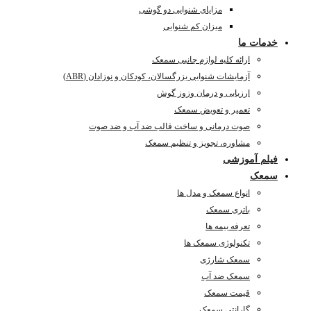
مزایای شنوایی دو گوشی
میزان کم شنوایی
خدمات ما
ارائه کلیه لوازم جانبی سمعک
آزمایشات شنوایی بزرگسالان، کودکان و نوزادان (ABR)
ارزیابی و درمان وزوز گوش
تعمیر و تعویض سمعک
صوت درمانی و ساخت قالب ضد آب و ضد صوت
مشاوره، تجویز و تنظیم سمعک
فیلم آموزشی
سمعک
انواع سمعک و مدل ها
باتری سمعک
تعرفه بیمه ها
تکنولوژی سمعک ها
سمعک شارژی
سمعک ضد آب
قیمت سمعک
گارانتی سمعک