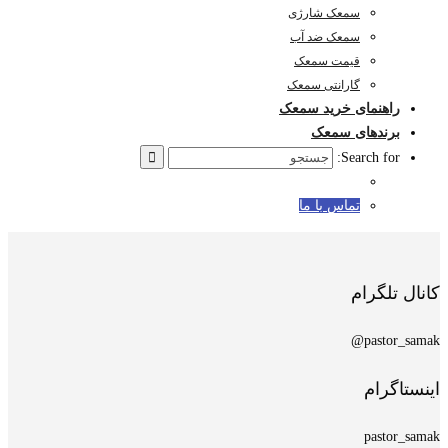
سمعک شارژی
سمعک ضد آب
قیمت سمعک
گارانتی سمعک
راهنمای خرید سمعک
برندهای سمعک
Search for:
تماس با ما
کانال تلگرام
pastor_samak@
اینستاگرام
pastor_samak