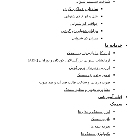
شناخت سیستم شنوایی
ساختار و عملکرد گوش
علل و انواع کم شنوایی
عواقب کم شنوایی
مزایای شنوایی دو گوشی
میزان کم شنوایی
خدمات ما
ارائه کلیه لوازم جانبی سمعک
آزمایشات شنوایی بزرگسالان، کودکان و نوزادان (ABR)
ارزیابی و درمان وزوز گوش
تعمیر و تعویض سمعک
صوت درمانی و ساخت قالب ضد آب و ضد صوت
مشاوره، تجویز و تنظیم سمعک
فیلم آموزشی
سمعک
انواع سمعک و مدل ها
باتری سمعک
تعرفه بیمه ها
تکنولوژی سمعک ها