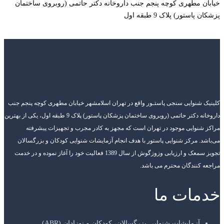
خیابان مطهری کوچه پنجم جنب داروخانه دکتر حاتمی (روبروی ساختمان
پزشکان پاستور) پلاک 9 طبقه اول
کلینیک شنوایی سنجی پاستـور واقع در تهران اسلامشهر خیابان مطهری کوچه پنجم جنب
داروخانه دکتر حاتمی (روبروی ساختمان پزشکان پاستور) پلاک 9 طبقه اول، یکی از بهترین
مراکز شنوایی موجود در تهران است که مجهز به کادر مجرب و تجهیزات پیشرفته
می‌باشد. مرکز شنوایی پاستور با هدف انجام آزمایشات شنوایی کودکان و بزرگسالان
تجویز سمعک و ارزیابی وزوزگوش از سال 1389 فعالیت خود را آغاز نموده و در خدمت
مراجعه کنندگان محترم می باشد.
خدمات ما
آزمایشات شنوایی بزرگسالان، کودکان و نوزادان (ABR)