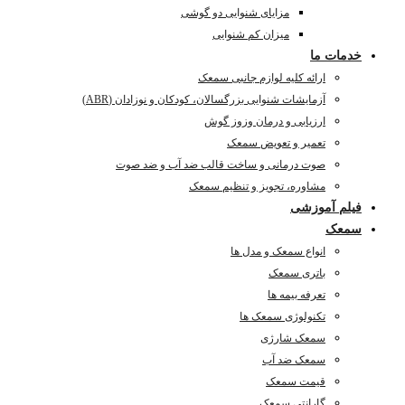
مزایای شنوایی دو گوشی
میزان کم شنوایی
خدمات ما
ارائه کلیه لوازم جانبی سمعک
آزمایشات شنوایی بزرگسالان، کودکان و نوزادان (ABR)
ارزیابی و درمان وزوز گوش
تعمیر و تعویض سمعک
صوت درمانی و ساخت قالب ضد آب و ضد صوت
مشاوره، تجویز و تنظیم سمعک
فیلم آموزشی
سمعک
انواع سمعک و مدل ها
باتری سمعک
تعرفه بیمه ها
تکنولوژی سمعک ها
سمعک شارژی
سمعک ضد آب
قیمت سمعک
گارانتی سمعک