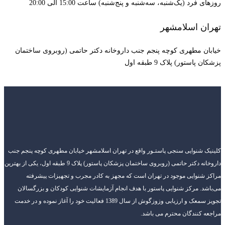
روزهای فرد (یک‌شنبه، سه‌شنبه و پنج‌شنبه) ساعت 15:00 الی 20:00
تهران اسلامشهر
خیابان مطهری کوچه پنجم جنب داروخانه دکتر حاتمی (روبروی ساختمان
پزشکان پاستور) پلاک 9 طبقه اول
کلینیک شنوایی سنجی پاستـور واقع در تهران اسلامشهر خیابان مطهری کوچه پنجم جنب
داروخانه دکتر حاتمی (روبروی ساختمان پزشکان پاستور) پلاک 9 طبقه اول، یکی از بهترین
مراکز شنوایی موجود در تهران است که مجهز به کادر مجرب و تجهیزات پیشرفته
می‌باشد. مرکز شنوایی پاستور با هدف انجام آزمایشات شنوایی کودکان و بزرگسالان
تجویز سمعک و ارزیابی وزوزگوش از سال 1389 فعالیت خود را آغاز نموده و در خدمت
مراجعه کنندگان محترم می باشد.