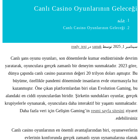
Canlı Casino Oyunlarının Geleceği
خانه
Canlı Casino Oyunlarının Geleceği
سپتامبر 1, 2025
توسط
samak
در
ready_text
Canlı şans oyunu oyunları, son dönemlerde kumar endüstrisinde devrim
yaratarak, oyunculara gerçek zamanlı bir deneyim sunmaktadır. 2023 göre,
dünya çapında canlı casino pazarının değeri 20 trilyon doları aşmıştır. Bu
büyüme, özellikle pandemi döneminde insanların evde oturmasıyla hız
kazanmıştır. Öne çıkan platformlardan biri olan Evolution Gaming, bu
alandaki en ciddi oyunculardan biridir. Şirketin sundukları oyunlar, gerçek
krupiyelerle oynanarak, oyunculara daha interaktif bir yaşantı sunmaktadır.
Daha fazla veri için Gelişim Gaming’in
resmi sayfa sitesini
ziyaret
edebilirsiniz.
Canlı casino oyunlarının en önemli avantajlarından biri, oyunseverlerin
evlerinin konforunda gerçek zamanlı oyun oynamalarına olanak