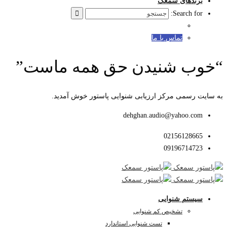
برندهای سمعک
Search for:
تماس با ما
“خوب شنیدن حق همه ماست”
به سایت رسمی مرکز ارزیابی شنوایی پاستور خوش آمدید.
dehghan.audio@yahoo.com
02156128665
09196714723
سیستم شنوایی
تشخیص کم شنوایی
تست شنوایی استاندارد