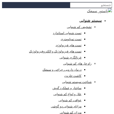
سیستم شنوایی
تشخیص کم شنوایی
تست شنوایی استاندارد
تست تمپانومتری
تست های فیزیولوژی
تست های فیزیولوژیک و الکتروفیزیولوژیک
غربالگری شنوایی
راه حل های کم شنوایی
درمان دارویی، جراحی و سمعک
کاشت حلزون
شناخت سیستم شنوایی
ساختار و عملکرد گوش
علل و انواع کم شنوایی
عواقب کم شنوایی
مزایای شنوایی دو گوشی
میزان کم شنوایی