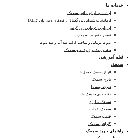
خدمات ما
ارائه کلیه لوازم جانبی سمعک
آزمایشات شنوایی بزرگسالان، کودکان و نوزادان (ABR)
ارزیابی و درمان وزوز گوش
تعمیر و تعویض سمعک
صوت درمانی و ساخت قالب ضد آب و ضد صوت
مشاوره، تجویز و تنظیم سمعک
فیلم آموزشی
سمعک
انواع سمعک و مدل ها
باتری سمعک
تعرفه بیمه ها
تکنولوژی سمعک ها
سمعک شارژی
سمعک ضد آب
قیمت سمعک
گارانتی سمعک
راهنمای خرید سمعک