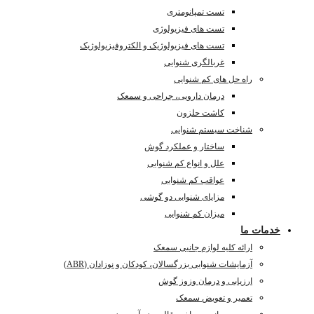
تست تمپانومتری
تست های فیزیولوژی
تست های فیزیولوژیک و الکتروفیزیولوژیک
غربالگری شنوایی
راه حل های کم شنوایی
درمان دارویی، جراحی و سمعک
کاشت حلزون
شناخت سیستم شنوایی
ساختار و عملکرد گوش
علل و انواع کم شنوایی
عواقب کم شنوایی
مزایای شنوایی دو گوشی
میزان کم شنوایی
خدمات ما
ارائه کلیه لوازم جانبی سمعک
آزمایشات شنوایی بزرگسالان، کودکان و نوزادان (ABR)
ارزیابی و درمان وزوز گوش
تعمیر و تعویض سمعک