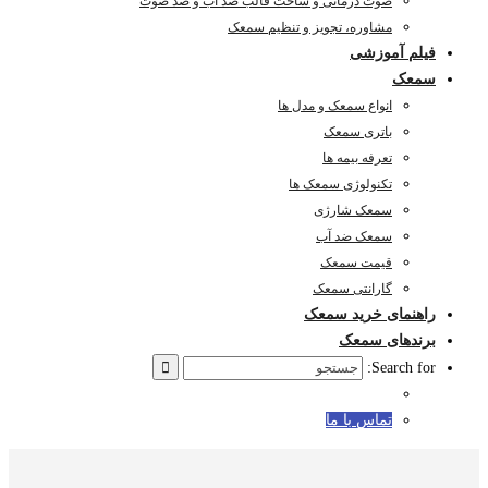
صوت درمانی و ساخت قالب ضد آب و ضد صوت
مشاوره، تجویز و تنظیم سمعک
فیلم آموزشی
سمعک
انواع سمعک و مدل ها
باتری سمعک
تعرفه بیمه ها
تکنولوژی سمعک ها
سمعک شارژی
سمعک ضد آب
قیمت سمعک
گارانتی سمعک
راهنمای خرید سمعک
برندهای سمعک
Search for:
تماس با ما