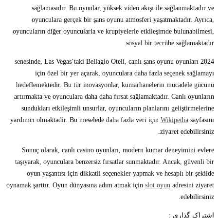
sağlamasıdır. Bu oyunlar, yüksek video akışı ile sağlanmaktadır ve
oyunculara gerçek bir şans oyunu atmosferi yaşatmaktadır. Ayrıca,
oyuncuların diğer oyuncularla ve krupiyelerle etkileşimde bulunabilmesi,
sosyal bir tecrübe sağlamaktadır.
2024 senesinde, Las Vegas’taki Bellagio Oteli, canlı şans oyunu oyunları
için özel bir yer açarak, oyunculara daha fazla seçenek sağlamayı
hedeflemektedir. Bu tür inovasyonlar, kumarhanelerin mücadele gücünü
artırmakta ve oyunculara daha daha fırsat sağlamaktadır. Canlı oyunların
sundukları etkileşimli unsurlar, oyuncuların planlarını geliştirmelerine
yardımcı olmaktadir. Bu meselede daha fazla veri için
Wikipedia
sayfasını
ziyaret edebilirsiniz.
Sonuç olarak, canlı casino oyunları, modern kumar deneyimini evlere
taşıyarak, oyunculara benzersiz fırsatlar sunmaktadır. Ancak, güvenli bir
oyun yaşantısı için dikkatli seçenekler yapmak ve hesaplı bir şekilde
oynamak şarttır. Oyun dünyasına adım atmak için
slot oyun
adresini ziyaret
edebilirsiniz.
اشتراک گذاری :