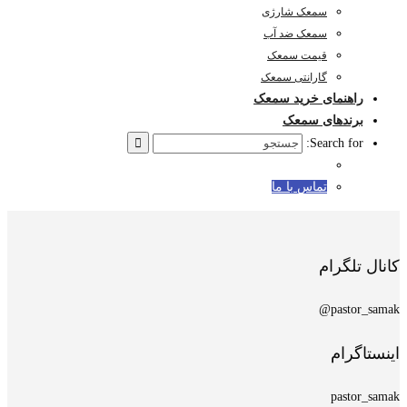
سمعک شارژی
سمعک ضد آب
قیمت سمعک
گارانتی سمعک
راهنمای خرید سمعک
برندهای سمعک
Search for:
تماس با ما
کانال تلگرام
pastor_samak@
اینستاگرام
pastor_samak