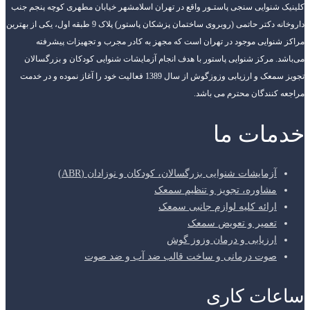
کلینیک شنوایی سنجی پاستـور واقع در تهران اسلامشهر خیابان مطهری کوچه پنجم جنب
داروخانه دکتر حاتمی (روبروی ساختمان پزشکان پاستور) پلاک 9 طبقه اول، یکی از بهترین
مراکز شنوایی موجود در تهران است که مجهز به کادر مجرب و تجهیزات پیشرفته
می‌باشد. مرکز شنوایی پاستور با هدف انجام آزمایشات شنوایی کودکان و بزرگسالان
تجویز سمعک و ارزیابی وزوزگوش از سال 1389 فعالیت خود را آغاز نموده و در خدمت
مراجعه کنندگان محترم می باشد.
خدمات ما
آزمایشات شنوایی بزرگسالان، کودکان و نوزادان (ABR)
مشاوره، تجویز و تنظیم سمعک
ارائه کلیه لوازم جانبی سمعک
تعمیر و تعویض سمعک
ارزیابی و درمان وزوز گوش
صوت درمانی و ساخت قالب ضد آب و ضد صوت
ساعات کاری