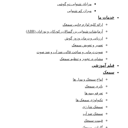
مزایای شنوایی دو گوشی
میزان کم شنوایی
خدمات ما
ارائه کلیه لوازم جانبی سمعک
آزمایشات شنوایی بزرگسالان، کودکان و نوزادان (ABR)
ارزیابی و درمان وزوز گوش
تعمیر و تعویض سمعک
صوت درمانی و ساخت قالب ضد آب و ضد صوت
مشاوره، تجویز و تنظیم سمعک
فیلم آموزشی
سمعک
انواع سمعک و مدل ها
باتری سمعک
تعرفه بیمه ها
تکنولوژی سمعک ها
سمعک شارژی
سمعک ضد آب
قیمت سمعک
گارانتی سمعک