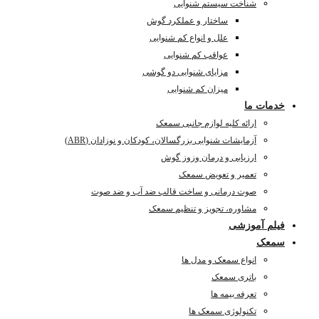
شناخت سیستم شنوایی
ساختار و عملکرد گوش
علل و انواع کم شنوایی
عواقب کم شنوایی
مزایای شنوایی دو گوشی
میزان کم شنوایی
خدمات ما
ارائه کلیه لوازم جانبی سمعک
آزمایشات شنوایی بزرگسالان، کودکان و نوزادان (ABR)
ارزیابی و درمان وزوز گوش
تعمیر و تعویض سمعک
صوت درمانی و ساخت قالب ضد آب و ضد صوت
مشاوره، تجویز و تنظیم سمعک
فیلم آموزشی
سمعک
انواع سمعک و مدل ها
باتری سمعک
تعرفه بیمه ها
تکنولوژی سمعک ها