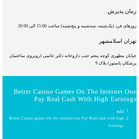
زمان پذیرش
روزهای فرد (یک‌شنبه، سه‌شنبه و پنج‌شنبه) ساعت 15:00 الی 20:00
تهران اسلامشهر
خیابان مطهری کوچه پنجم جنب داروخانه دکتر حاتمی (روبروی ساختمان
پزشکان پاستور) پلاک 9
Better Casino Games On The Internet One
Pay Real Cash With High Earnings
خانه
Better Casino games On the internet one Pay Real cash with high
Earnings