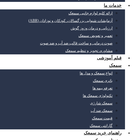
خدمات ما
ارائه کلیه لوازم جانبی سمعک
آزمایشات شنوایی بزرگسالان، کودکان و نوزادان (ABR)
ارزیابی و درمان وزوز گوش
تعمیر و تعویض سمعک
صوت درمانی و ساخت قالب ضد آب و ضد صوت
مشاوره، تجویز و تنظیم سمعک
فیلم آموزشی
سمعک
انواع سمعک و مدل ها
باتری سمعک
تعرفه بیمه ها
تکنولوژی سمعک ها
سمعک شارژی
سمعک ضد آب
قیمت سمعک
گارانتی سمعک
راهنمای خرید سمعک