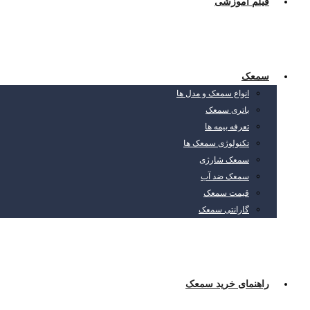
فیلم آموزشی
سمعک
انواع سمعک و مدل ها
باتری سمعک
تعرفه بیمه ها
تکنولوژی سمعک ها
سمعک شارژی
سمعک ضد آب
قیمت سمعک
گارانتی سمعک
راهنمای خرید سمعک