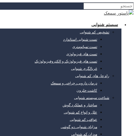
سیستم شنوایی
تشخیص کم شنوایی
تست شنوایی استاندارد
تست تمپانومتری
تست های فیزیولوژی
تست های فیزیولوژیک و الکتروفیزیولوژیک
غربالگری شنوایی
راه حل های کم شنوایی
درمان دارویی، جراحی و سمعک
کاشت حلزون
شناخت سیستم شنوایی
ساختار و عملکرد گوش
علل و انواع کم شنوایی
عواقب کم شنوایی
مزایای شنوایی دو گوشی
میزان کم شنوایی