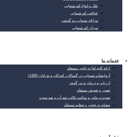
علل و انواع کم شنوایی
عواقب کم شنوایی
مزایای شنوایی دو گوشی
میزان کم شنوایی
خدمات ما
ارائه کلیه لوازم جانبی سمعک
آزمایشات شنوایی بزرگسالان، کودکان و نوزادان (ABR)
ارزیابی و درمان وزوز گوش
تعمیر و تعویض سمعک
صوت درمانی و ساخت قالب ضد آب و ضد صوت
مشاوره، تجویز و تنظیم سمعک