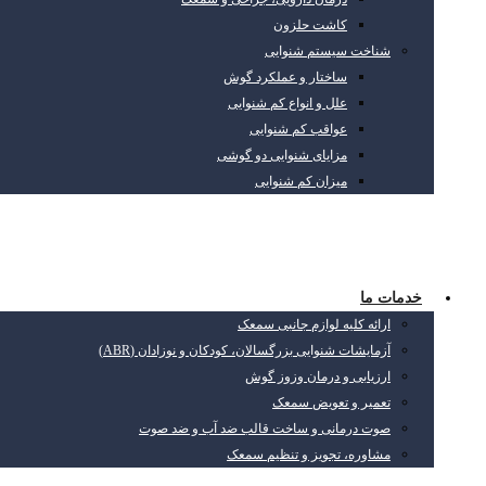
کاشت حلزون
شناخت سیستم شنوایی
ساختار و عملکرد گوش
علل و انواع کم شنوایی
عواقب کم شنوایی
مزایای شنوایی دو گوشی
میزان کم شنوایی
خدمات ما
ارائه کلیه لوازم جانبی سمعک
آزمایشات شنوایی بزرگسالان، کودکان و نوزادان (ABR)
ارزیابی و درمان وزوز گوش
تعمیر و تعویض سمعک
صوت درمانی و ساخت قالب ضد آب و ضد صوت
مشاوره، تجویز و تنظیم سمعک