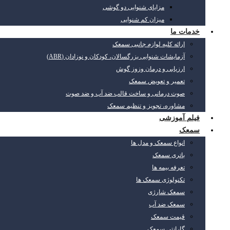
مزایای شنوایی دو گوشی
میزان کم شنوایی
خدمات ما
ارائه کلیه لوازم جانبی سمعک
آزمایشات شنوایی بزرگسالان، کودکان و نوزادان (ABR)
ارزیابی و درمان وزوز گوش
تعمیر و تعویض سمعک
صوت درمانی و ساخت قالب ضد آب و ضد صوت
مشاوره، تجویز و تنظیم سمعک
فیلم آموزشی
سمعک
انواع سمعک و مدل ها
باتری سمعک
تعرفه بیمه ها
تکنولوژی سمعک ها
سمعک شارژی
سمعک ضد آب
قیمت سمعک
گارانتی سمعک