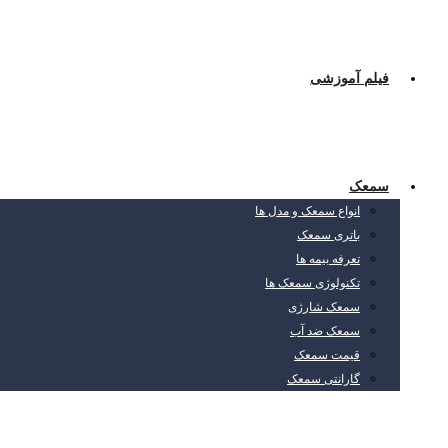
فیلم آموزشی
سمعک
انواع سمعک و مدل ها
باتری سمعک
تعرفه بیمه ها
تکنولوژی سمعک ها
سمعک شارژی
سمعک ضد آب
قیمت سمعک
گارانتی سمعک