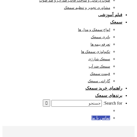
صوت درمانی و ساخت قالب ضد آب و ضد صوت
مشاوره، تجویز و تنظیم سمعک
فیلم آموزشی
سمعک
انواع سمعک و مدل ها
باتری سمعک
تعرفه بیمه ها
تکنولوژی سمعک ها
سمعک شارژی
سمعک ضد آب
قیمت سمعک
گارانتی سمعک
راهنمای خرید سمعک
برندهای سمعک
Search for:
تماس با ما