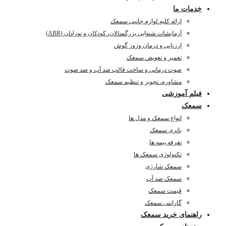
خدمات ما
ارائه کلیه لوازم جانبی سمعک
آزمایشات شنوایی بزرگسالان، کودکان و نوزادان (ABR)
ارزیابی و درمان وزوز گوش
تعمیر و تعویض سمعک
صوت درمانی و ساخت قالب ضد آب و ضد صوت
مشاوره، تجویز و تنظیم سمعک
فیلم آموزشی
سمعک
انواع سمعک و مدل ها
باتری سمعک
تعرفه بیمه ها
تکنولوژی سمعک ها
سمعک شارژی
سمعک ضد آب
قیمت سمعک
گارانتی سمعک
راهنمای خرید سمعک