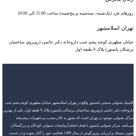
روزهای فرد (یک‌شنبه، سه‌شنبه و پنج‌شنبه) ساعت 15:00 الی 20:00
تهران اسلامشهر
خیابان مطهری کوچه پنجم جنب داروخانه دکتر حاتمی (روبروی ساختمان
پزشکان پاستور) پلاک 9 طبقه اول
کلینیک شنوایی سنجی پاستـور واقع در تهران اسلامشهر خیابان مطهری کوچه پنجم جنب
داروخانه دکتر حاتمی (روبروی ساختمان پزشکان پاستور) پلاک 9 طبقه اول، یکی از بهترین
مراکز شنوایی موجود در تهران است که مجهز به کادر مجرب و تجهیزات پیشرفته
می‌باشد. مرکز شنوایی پاستور با هدف انجام آزمایشات شنوایی کودکان و بزرگسالان
تجویز سمعک و ارزیابی وزوزگوش از سال 1389 فعالیت خود را آغاز نموده و در خدمت