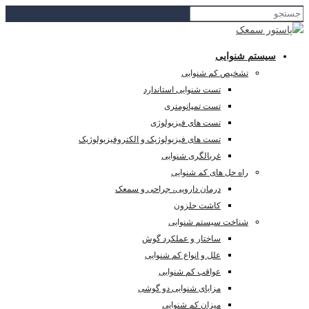
سیستم شنوایی
تشخیص کم شنوایی
تست شنوایی استاندارد
تست تمپانومتری
تست های فیزیولوژی
تست های فیزیولوژیک و الکتروفیزیولوژیک
غربالگری شنوایی
راه حل های کم شنوایی
درمان دارویی، جراحی و سمعک
کاشت حلزون
شناخت سیستم شنوایی
ساختار و عملکرد گوش
علل و انواع کم شنوایی
عواقب کم شنوایی
مزایای شنوایی دو گوشی
میزان کم شنوایی