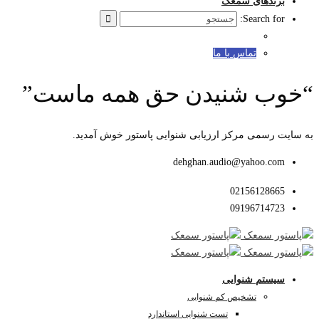
برندهای سمعک
Search for:
تماس با ما
“خوب شنیدن حق همه ماست”
به سایت رسمی مرکز ارزیابی شنوایی پاستور خوش آمدید.
dehghan.audio@yahoo.com
02156128665
09196714723
سیستم شنوایی
تشخیص کم شنوایی
تست شنوایی استاندارد