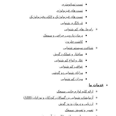
تست تمپانومتری
تست های فیزیولوژی
تست های فیزیولوژیک و الکتروفیزیولوژیک
غربالگری شنوایی
راه حل های کم شنوایی
درمان دارویی، جراحی و سمعک
کاشت حلزون
شناخت سیستم شنوایی
ساختار و عملکرد گوش
علل و انواع کم شنوایی
عواقب کم شنوایی
مزایای شنوایی دو گوشی
میزان کم شنوایی
خدمات ما
ارائه کلیه لوازم جانبی سمعک
آزمایشات شنوایی بزرگسالان، کودکان و نوزادان (ABR)
ارزیابی و درمان وزوز گوش
تعمیر و تعویض سمعک