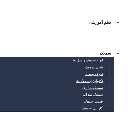
فیلم آموزشی
سمعک
انواع سمعک و مدل ها
باتری سمعک
تعرفه بیمه ها
تکنولوژی سمعک ها
سمعک شارژی
سمعک ضد آب
قیمت سمعک
گارانتی سمعک