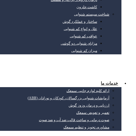
کاشت حلزون
شناخت سیستم شنوایی
ساختار و عملکرد گوش
علل و انواع کم شنوایی
عواقب کم شنوایی
مزایای شنوایی دو گوشی
میزان کم شنوایی
خدمات ما
ارائه کلیه لوازم جانبی سمعک
آزمایشات شنوایی بزرگسالان، کودکان و نوزادان (ABR)
ارزیابی و درمان وزوز گوش
تعمیر و تعویض سمعک
صوت درمانی و ساخت قالب ضد آب و ضد صوت
مشاوره، تجویز و تنظیم سمعک