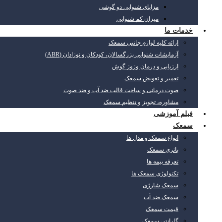
مزایای شنوایی دو گوشی
میزان کم شنوایی
خدمات ما
ارائه کلیه لوازم جانبی سمعک
آزمایشات شنوایی بزرگسالان، کودکان و نوزادان (ABR)
ارزیابی و درمان وزوز گوش
تعمیر و تعویض سمعک
صوت درمانی و ساخت قالب ضد آب و ضد صوت
مشاوره، تجویز و تنظیم سمعک
فیلم آموزشی
سمعک
انواع سمعک و مدل ها
باتری سمعک
تعرفه بیمه ها
تکنولوژی سمعک ها
سمعک شارژی
سمعک ضد آب
قیمت سمعک
گارانتی سمعک