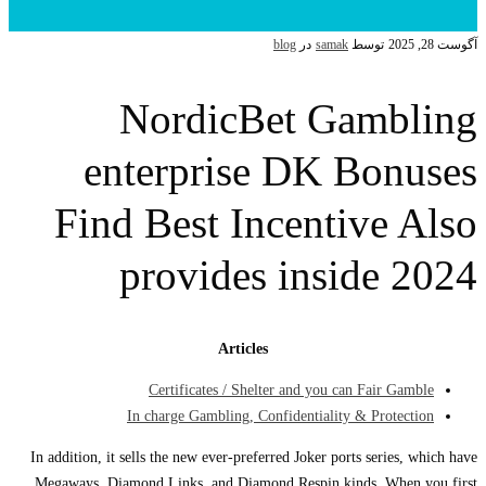
آگوست 28, 2025
توسط
samak
در
blog
NordicBet Gambling
enterprise DK Bonuses
Find Best Incentive Also
provides inside 2024
Articles
Certificates / Shelter and you can Fair Gamble
In charge Gambling, Confidentiality & Protection
In addition, it sells the new ever-preferred Joker ports series, which have
Megaways, Diamond Links, and Diamond Respin kinds. When you first