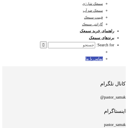
سمعک شارژی
سمعک ضد آب
قیمت سمعک
گارانتی سمعک
راهنمای خرید سمعک
برندهای سمعک
Search for:
تماس با ما
کانال تلگرام
pastor_samak@
اینستاگرام
pastor_samak