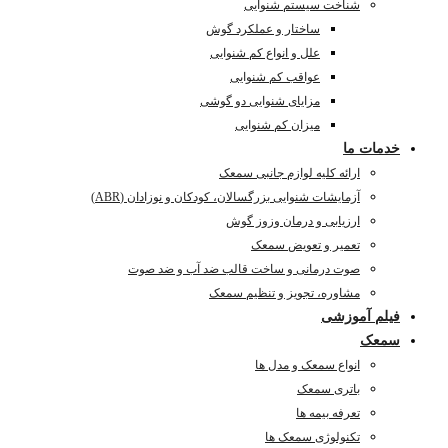
شناخت سیستم شنوایی
ساختار و عملکرد گوش
علل و انواع کم شنوایی
عواقب کم شنوایی
مزایای شنوایی دو گوشی
میزان کم شنوایی
خدمات ما
ارائه کلیه لوازم جانبی سمعک
آزمایشات شنوایی بزرگسالان، کودکان و نوزادان (ABR)
ارزیابی و درمان وزوز گوش
تعمیر و تعویض سمعک
صوت درمانی و ساخت قالب ضد آب و ضد صوت
مشاوره، تجویز و تنظیم سمعک
فیلم آموزشی
سمعک
انواع سمعک و مدل ها
باتری سمعک
تعرفه بیمه ها
تکنولوژی سمعک ها