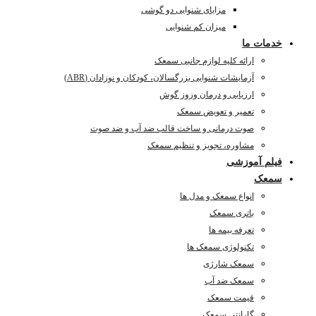
مزایای شنوایی دو گوشی
میزان کم شنوایی
خدمات ما
ارائه کلیه لوازم جانبی سمعک
آزمایشات شنوایی بزرگسالان، کودکان و نوزادان (ABR)
ارزیابی و درمان وزوز گوش
تعمیر و تعویض سمعک
صوت درمانی و ساخت قالب ضد آب و ضد صوت
مشاوره، تجویز و تنظیم سمعک
فیلم آموزشی
سمعک
انواع سمعک و مدل ها
باتری سمعک
تعرفه بیمه ها
تکنولوژی سمعک ها
سمعک شارژی
سمعک ضد آب
قیمت سمعک
گارانتی سمعک