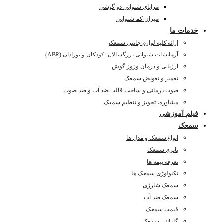
مزایای شنوایی دو گوشی
میزان کم شنوایی
خدمات ما
ارائه کلیه لوازم جانبی سمعک
آزمایشات شنوایی بزرگسالان، کودکان و نوزادان (ABR)
ارزیابی و درمان وزوز گوش
تعمیر و تعویض سمعک
صوت درمانی و ساخت قالب ضد آب و ضد صوت
مشاوره، تجویز و تنظیم سمعک
فیلم آموزشی
سمعک
انواع سمعک و مدل ها
باتری سمعک
تعرفه بیمه ها
تکنولوژی سمعک ها
سمعک شارژی
سمعک ضد آب
قیمت سمعک
گارانتی سمعک