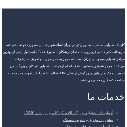
کلینیک شنوایی سنجی پاستـور واقع در تهران اسلامشهر خیابان مطهری کوچه پنجم جنب
داروخانه دکتر حاتمی (روبروی ساختمان پزشکان پاستور) پلاک 9 طبقه اول، یکی از بهترین
مراکز شنوایی موجود در تهران است که مجهز به کادر مجرب و تجهیزات پیشرفته
می‌باشد. مرکز شنوایی پاستور با هدف انجام آزمایشات شنوایی کودکان و بزرگسالان
تجویز سمعک و ارزیابی وزوزگوش از سال 1389 فعالیت خود را آغاز نموده و در خدمت
مراجعه کنندگان محترم می باشد.
خدمات ما
آزمایشات شنوایی بزرگسالان، کودکان و نوزادان (ABR)
مشاوره، تجویز و تنظیم سمعک
ارائه کلیه لوازم جانبی سمعک