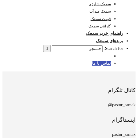
سمعک شارژی
سمعک ضد آب
قیمت سمعک
گارانتی سمعک
راهنمای خرید سمعک
برندهای سمعک
Search for:
تماس با ما
کانال تلگرام
pastor_samak@
اینستاگرام
pastor_samak