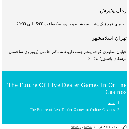
زمان پذیرش
روزهای فرد (یک‌شنبه، سه‌شنبه و پنج‌شنبه) ساعت 15:00 الی 20:00
تهران اسلامشهر
خیابان مطهری کوچه پنجم جنب داروخانه دکتر حاتمی (روبروی ساختمان
پزشکان پاستور) پلاک 9
The Future Of Live Dealer Games In Online
Casinos
خانه
The Future of Live Dealer Games in Online Casinos
آگوست 27, 2025
توسط
samak
در
News