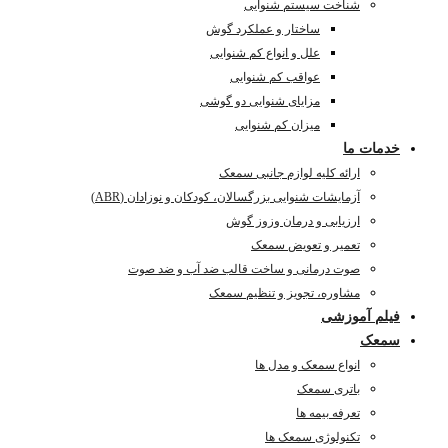
شناخت سیستم شنوایی
ساختار و عملکرد گوش
علل و انواع کم شنوایی
عواقب کم شنوایی
مزایای شنوایی دو گوشی
میزان کم شنوایی
خدمات ما
ارائه کلیه لوازم جانبی سمعک
آزمایشات شنوایی بزرگسالان، کودکان و نوزادان (ABR)
ارزیابی و درمان وزوز گوش
تعمیر و تعویض سمعک
صوت درمانی و ساخت قالب ضد آب و ضد صوت
مشاوره، تجویز و تنظیم سمعک
فیلم آموزشی
سمعک
انواع سمعک و مدل ها
باتری سمعک
تعرفه بیمه ها
تکنولوژی سمعک ها