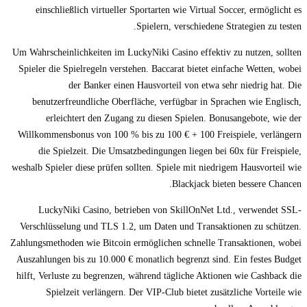
einschließlich virtueller Sportarten wie Virtual Soccer, ermöglicht es
Spielern, verschiedene Strategien zu testen.
Um Wahrscheinlichkeiten im LuckyNiki Casino effektiv zu nutzen, sollten
Spieler die Spielregeln verstehen. Baccarat bietet einfache Wetten, wobei
der Banker einen Hausvorteil von etwa sehr niedrig hat. Die
benutzerfreundliche Oberfläche, verfügbar in Sprachen wie Englisch,
erleichtert den Zugang zu diesen Spielen. Bonusangebote, wie der
Willkommensbonus von 100 % bis zu 100 € + 100 Freispiele, verlängern
die Spielzeit. Die Umsatzbedingungen liegen bei 60x für Freispiele,
weshalb Spieler diese prüfen sollten. Spiele mit niedrigem Hausvorteil wie
Blackjack bieten bessere Chancen.
LuckyNiki Casino, betrieben von SkillOnNet Ltd., verwendet SSL-
Verschlüsselung und TLS 1.2, um Daten und Transaktionen zu schützen.
Zahlungsmethoden wie Bitcoin ermöglichen schnelle Transaktionen, wobei
Auszahlungen bis zu 10.000 € monatlich begrenzt sind. Ein festes Budget
hilft, Verluste zu begrenzen, während tägliche Aktionen wie Cashback die
Spielzeit verlängern. Der VIP-Club bietet zusätzliche Vorteile wie