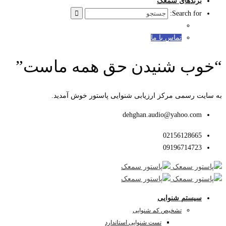
برندهای سمعک
Search for:
تماس با ما
“خوب شنیدن حق همه ماست”
به سایت رسمی مرکز ارزیابی شنوایی پاستور خوش آمدید.
dehghan.audio@yahoo.com
02156128665
09196714723
سیستم شنوایی
تشخیص کم شنوایی
تست شنوایی استاندارد