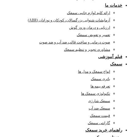
خدمات ما
ارائه کلیه لوازم جانبی سمعک
آزمایشات شنوایی بزرگسالان، کودکان و نوزادان (ABR)
ارزیابی و درمان وزوز گوش
تعمیر و تعویض سمعک
صوت درمانی و ساخت قالب ضد آب و ضد صوت
مشاوره، تجویز و تنظیم سمعک
فیلم آموزشی
سمعک
انواع سمعک و مدل ها
باتری سمعک
تعرفه بیمه ها
تکنولوژی سمعک ها
سمعک شارژی
سمعک ضد آب
قیمت سمعک
گارانتی سمعک
راهنمای خرید سمعک