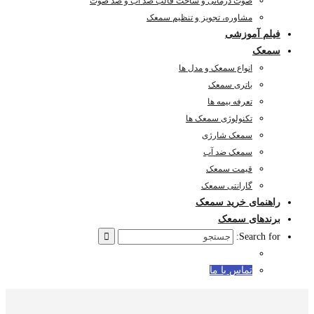
صوت درمانی و ساخت قالب ضد آب و ضد صوت
مشاوره، تجویز و تنظیم سمعک
فیلم آموزشی
سمعک
انواع سمعک و مدل ها
باتری سمعک
تعرفه بیمه ها
تکنولوژی سمعک ها
سمعک شارژی
سمعک ضد آب
قیمت سمعک
گارانتی سمعک
راهنمای خرید سمعک
برندهای سمعک
Search for:
تماس با ما