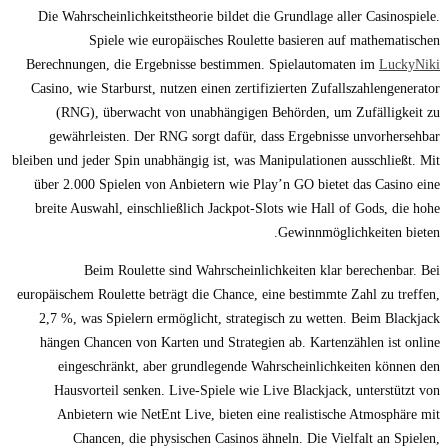
Die Wahrscheinlichkeitstheorie bildet die Grundlage aller Casinospiele.
Spiele wie europäisches Roulette basieren auf mathematischen
Berechnungen, die Ergebnisse bestimmen. Spielautomaten im
LuckyNiki
Casino, wie Starburst, nutzen einen zertifizierten Zufallszahlengenerator
(RNG), überwacht von unabhängigen Behörden, um Zufälligkeit zu
gewährleisten. Der RNG sorgt dafür, dass Ergebnisse unvorhersehbar
bleiben und jeder Spin unabhängig ist, was Manipulationen ausschließt. Mit
über 2.000 Spielen von Anbietern wie Play’n GO bietet das Casino eine
breite Auswahl, einschließlich Jackpot-Slots wie Hall of Gods, die hohe
Gewinnmöglichkeiten bieten.
Beim Roulette sind Wahrscheinlichkeiten klar berechenbar. Bei
europäischem Roulette beträgt die Chance, eine bestimmte Zahl zu treffen,
2,7 %, was Spielern ermöglicht, strategisch zu wetten. Beim Blackjack
hängen Chancen von Karten und Strategien ab. Kartenzählen ist online
eingeschränkt, aber grundlegende Wahrscheinlichkeiten können den
Hausvorteil senken. Live-Spiele wie Live Blackjack, unterstützt von
Anbietern wie NetEnt Live, bieten eine realistische Atmosphäre mit
Chancen, die physischen Casinos ähneln. Die Vielfalt an Spielen,