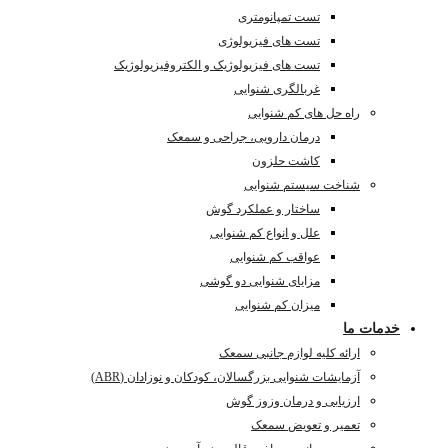
تست تمپانومتری
تست های فیزیولوژی
تست های فیزیولوژیک و الکتروفیزیولوژیک
غربالگری شنوایی
راه حل های کم شنوایی
درمان دارویی، جراحی و سمعک
کاشت حلزون
شناخت سیستم شنوایی
ساختار و عملکرد گوش
علل و انواع کم شنوایی
عواقب کم شنوایی
مزایای شنوایی دو گوشی
میزان کم شنوایی
خدمات ما
ارائه کلیه لوازم جانبی سمعک
آزمایشات شنوایی بزرگسالان، کودکان و نوزادان (ABR)
ارزیابی و درمان وزوز گوش
تعمیر و تعویض سمعک