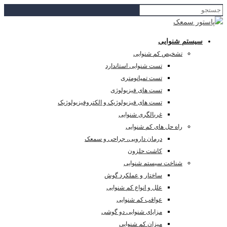
سیستم شنوایی
تشخیص کم شنوایی
تست شنوایی استاندارد
تست تمپانومتری
تست های فیزیولوژی
تست های فیزیولوژیک و الکتروفیزیولوژیک
غربالگری شنوایی
راه حل های کم شنوایی
درمان دارویی، جراحی و سمعک
کاشت حلزون
شناخت سیستم شنوایی
ساختار و عملکرد گوش
علل و انواع کم شنوایی
عواقب کم شنوایی
مزایای شنوایی دو گوشی
میزان کم شنوایی