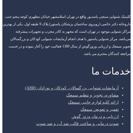
کلینیک شنوایی سنجی پاستـور واقع در تهران اسلامشهر خیابان مطهری کوچه پنجم جنب
داروخانه دکتر حاتمی (روبروی ساختمان پزشکان پاستور) پلاک 9 طبقه اول، یکی از بهترین
مراکز شنوایی موجود در تهران است که مجهز به کادر مجرب و تجهیزات پیشرفته
می‌باشد. مرکز شنوایی پاستور با هدف انجام آزمایشات شنوایی کودکان و بزرگسالان
تجویز سمعک و ارزیابی وزوزگوش از سال 1389 فعالیت خود را آغاز نموده و در خدمت
مراجعه کنندگان محترم می باشد.
خدمات ما
آزمایشات شنوایی بزرگسالان، کودکان و نوزادان (ABR)
مشاوره، تجویز و تنظیم سمعک
ارائه کلیه لوازم جانبی سمعک
تعمیر و تعویض سمعک
ارزیابی و درمان وزوز گوش
صوت درمانی و ساخت قالب ضد آب و ضد صوت