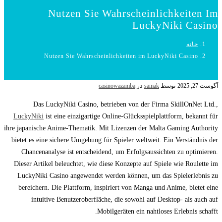
Nutzen Sie Wahrscheinlichkeiten Im
LuckyNiki Casino
خانه
Nutzen Sie Wahrscheinlichkeiten im LuckyNiki Casino
آگوست 27, 2025
توسط
samak
در
casinowazamba
Das LuckyNiki Casino, betrieben von der Firma SkillOnNet Ltd.,
LuckyNiki
ist eine einzigartige Online-Glücksspielplattform, bekannt für
ihre japanische Anime-Thematik. Mit Lizenzen der Malta Gaming Authority
bietet es eine sichere Umgebung für Spieler weltweit. Ein Verständnis der
Chancenanalyse ist entscheidend, um Erfolgsaussichten zu optimieren.
Dieser Artikel beleuchtet, wie diese Konzepte auf Spiele wie Roulette im
LuckyNiki Casino angewendet werden können, um das Spielerlebnis zu
bereichern. Die Plattform, inspiriert von Manga und Anime, bietet eine
intuitive Benutzeroberfläche, die sowohl auf Desktop- als auch auf
Mobilgeräten ein nahtloses Erlebnis schafft.